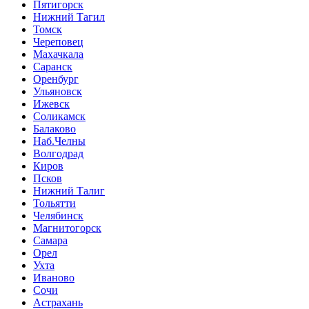
Пятигорск
Нижний Тагил
Томск
Череповец
Махачкала
Саранск
Оренбург
Ульяновск
Ижевск
Соликамск
Балаково
Наб.Челны
Волгодрад
Киров
Псков
Нижний Талиг
Тольятти
Челябинск
Магнитогорск
Самара
Орел
Ухта
Иваново
Сочи
Астрахань