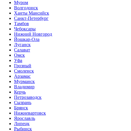
Муром
Волгодонск
Ханты Мансийск
Санкт-Петербург
Тамбов
Чебоксары
Нижний Новгород
Йошкар-Ола
Луганск
Салават
Омск
Уфа
Грозный
Смоленск
Арзамас
Мурманск
Владимир
Керчь
Петрозаводск
Сызрань
Брянск
Нижневартовск
Ярославль
Липецк
Рыбинск