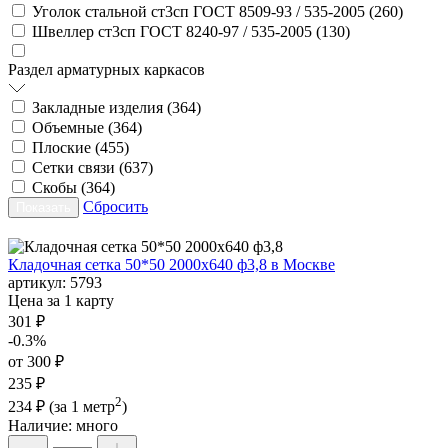
Уголок стальной ст3сп ГОСТ 8509-93 / 535-2005 (
260
)
Швеллер ст3сп ГОСТ 8240-97 / 535-2005 (
130
)
Раздел арматурных каркасов
Закладные изделия (
364
)
Объемные (
364
)
Плоские (
455
)
Сетки связи (
637
)
Скобы (
364
)
Сбросить
Кладочная сетка 50*50 2000х640 ф3,8 в Москве
артикул:
5793
Цена за 1 карту
301 ₽
-0.3%
от 300 ₽
235 ₽
2
234 ₽
(за 1 метр
)
Наличие:
много