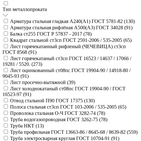
Тип металлопроката
Арматура стальная гладкая А240(А1) ГОСТ 5781-82 (
130
)
Арматура стальная рифлёная А500(А3) ГОСТ 34028 (
91
)
Балка ст255 ГОСТ Р 57837 - 2017 (
78
)
Квадрат стальной ст3сп ГОСТ 2591-2006 / 535-2005 (
65
)
Лист горячекатанный рифленый (ЧЕЧЕВИЦА) ст3сп
ГОСТ 8568 (
91
)
Лист горячекатаный ст3сп ГОСТ 16523 / 14637 / 17066 /
19281 / 5520. (
273
)
Лист оцинкованный ст08пс ГОСТ 19904-90 / 14918-80 /
9045-93 (
91
)
Лист просечно-вытяжной (
39
)
Лист холоднокатаный ст08пс ГОСТ 19904-90 / ГОСТ
16523-97 (
91
)
Отвод стальной П90 ГОСТ 17375 (
130
)
Полоса стальная ст3сп ГОСТ 103-2006 / 535-2005 (
65
)
Проволока стальная О-Ч ГОСТ 3282-74 (
78
)
Труба водогазопроводная ГОСТ 3262-75 (
78
)
Труба НКТ (
13
)
Труба профильная ГОСТ 13663-86 / 8645-68 / 8639-82 (
559
)
Труба электросварная круглая ГОСТ 10704-91 (
91
)