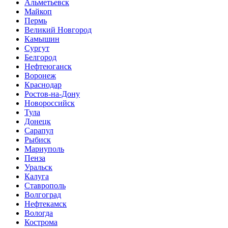
Альметьевск
Майкоп
Пермь
Великий Новгород
Камышин
Сургут
Белгород
Нефтеюганск
Воронеж
Краснодар
Ростов-на-Дону
Новороссийск
Тула
Донецк
Сарапул
Рыбиск
Мариуполь
Пенза
Уральск
Калуга
Ставрополь
Волгоград
Нефтекамск
Вологда
Кострома