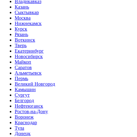
Владикавказ
Казань
Сыктывкар
Москва
Нижнекамск
Курск
Рязань
Воткинск
Тверь
Екатеринбург
Новосибирск
Майкоп
Саратов
Альметьевск
Пермь
Великий Новгород
Камышин
Сургут
Белгород
Нефтеюганск
Ростов-на-Дону
Воронеж
Краснодар
Тула
Донецк