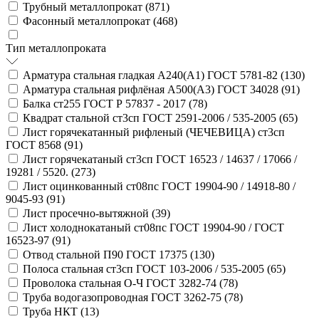
Трубный металлопрокат (
871
)
Фасонный металлопрокат (
468
)
Тип металлопроката
Арматура стальная гладкая А240(А1) ГОСТ 5781-82 (
130
)
Арматура стальная рифлёная А500(А3) ГОСТ 34028 (
91
)
Балка ст255 ГОСТ Р 57837 - 2017 (
78
)
Квадрат стальной ст3сп ГОСТ 2591-2006 / 535-2005 (
65
)
Лист горячекатанный рифленый (ЧЕЧЕВИЦА) ст3сп
ГОСТ 8568 (
91
)
Лист горячекатаный ст3сп ГОСТ 16523 / 14637 / 17066 /
19281 / 5520. (
273
)
Лист оцинкованный ст08пс ГОСТ 19904-90 / 14918-80 /
9045-93 (
91
)
Лист просечно-вытяжной (
39
)
Лист холоднокатаный ст08пс ГОСТ 19904-90 / ГОСТ
16523-97 (
91
)
Отвод стальной П90 ГОСТ 17375 (
130
)
Полоса стальная ст3сп ГОСТ 103-2006 / 535-2005 (
65
)
Проволока стальная О-Ч ГОСТ 3282-74 (
78
)
Труба водогазопроводная ГОСТ 3262-75 (
78
)
Труба НКТ (
13
)