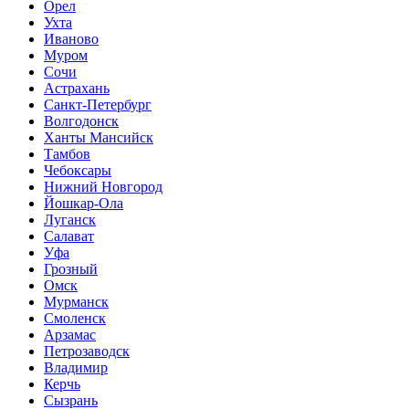
Орел
Ухта
Иваново
Муром
Сочи
Астрахань
Санкт-Петербург
Волгодонск
Ханты Мансийск
Тамбов
Чебоксары
Нижний Новгород
Йошкар-Ола
Луганск
Салават
Уфа
Грозный
Омск
Мурманск
Смоленск
Арзамас
Петрозаводск
Владимир
Керчь
Сызрань