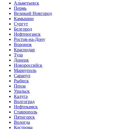
Альметьевск
Пермь
Великий Новгород
Камышин
Сургут
Белгород
Нефтеюганск
Ростов-на-Дону
Воронеж
Краснодар
Тула
Донецк
Новороссийск
Мариуполь
Сарапул
Рыбиск
Пенза
Уральск
Калуга
Волгоград
Нефтекамск
Ставрополь
Пятигорск
Вологда
Кострома