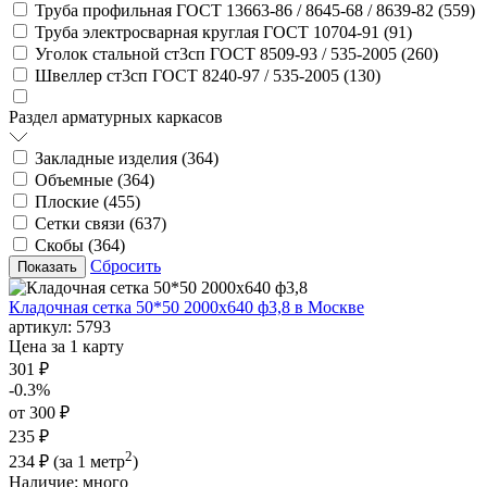
Труба профильная ГОСТ 13663-86 / 8645-68 / 8639-82 (
559
)
Труба электросварная круглая ГОСТ 10704-91 (
91
)
Уголок стальной ст3сп ГОСТ 8509-93 / 535-2005 (
260
)
Швеллер ст3сп ГОСТ 8240-97 / 535-2005 (
130
)
Раздел арматурных каркасов
Закладные изделия (
364
)
Объемные (
364
)
Плоские (
455
)
Сетки связи (
637
)
Скобы (
364
)
Сбросить
Кладочная сетка 50*50 2000х640 ф3,8 в Москве
артикул:
5793
Цена за 1 карту
301 ₽
-0.3%
от 300 ₽
235 ₽
2
234 ₽
(за 1 метр
)
Наличие:
много