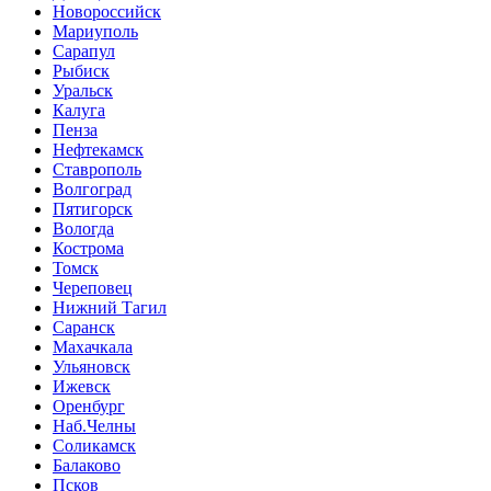
Новороссийск
Мариуполь
Сарапул
Рыбиск
Уральск
Калуга
Пенза
Нефтекамск
Ставрополь
Волгоград
Пятигорск
Вологда
Кострома
Томск
Череповец
Нижний Тагил
Саранск
Махачкала
Ульяновск
Ижевск
Оренбург
Наб.Челны
Соликамск
Балаково
Псков