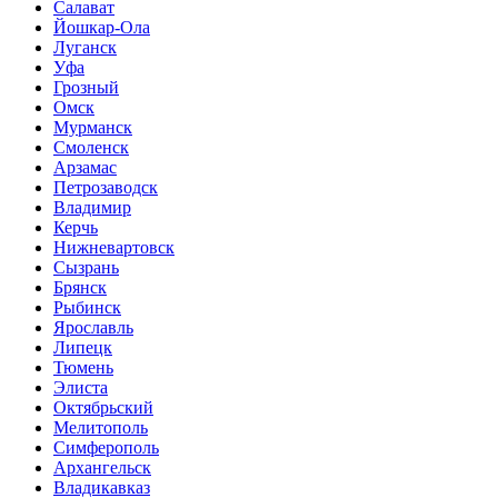
Салават
Йошкар-Ола
Луганск
Уфа
Грозный
Омск
Мурманск
Смоленск
Арзамас
Петрозаводск
Владимир
Керчь
Нижневартовск
Сызрань
Брянск
Рыбинск
Ярославль
Липецк
Тюмень
Элиста
Октябрьский
Мелитополь
Симферополь
Архангельск
Владикавказ