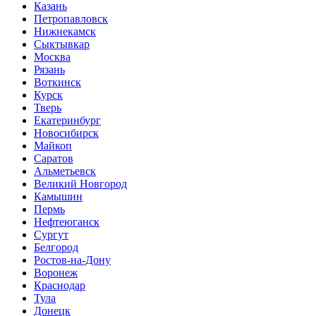
Казань
Петропавловск
Нижнекамск
Сыктывкар
Москва
Рязань
Воткинск
Курск
Тверь
Екатеринбург
Новосибирск
Майкоп
Саратов
Альметьевск
Великий Новгород
Камышин
Пермь
Нефтеюганск
Сургут
Белгород
Ростов-на-Дону
Воронеж
Краснодар
Тула
Донецк