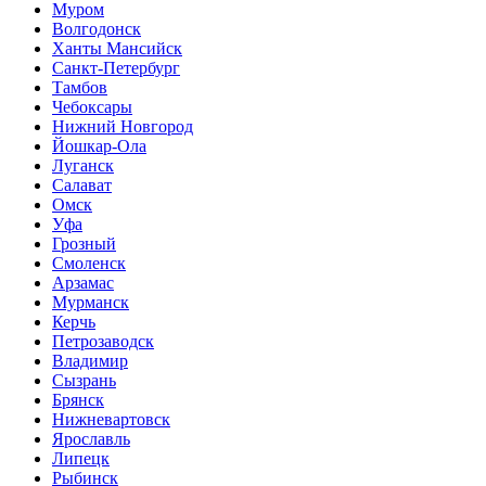
Муром
Волгодонск
Ханты Мансийск
Санкт-Петербург
Тамбов
Чебоксары
Нижний Новгород
Йошкар-Ола
Луганск
Салават
Омск
Уфа
Грозный
Смоленск
Арзамас
Мурманск
Керчь
Петрозаводск
Владимир
Сызрань
Брянск
Нижневартовск
Ярославль
Липецк
Рыбинск