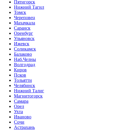
Пятигорск
Нижний Тагил
Томск
Череповец
Махачкала
Саранск
Оренбург
Ульяновск
Ижевск
Соликамск
Балаково
Наб.Челны
Волгодрад
Киров
Псков
Тольятти
Челябинск
Нижний Талиг
Магнитогорск
Самара
Орел
Ухта
Иваново
Сочи
Астрахань