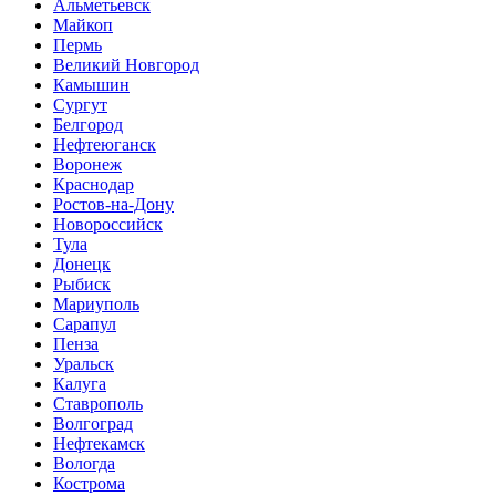
Альметьевск
Майкоп
Пермь
Великий Новгород
Камышин
Сургут
Белгород
Нефтеюганск
Воронеж
Краснодар
Ростов-на-Дону
Новороссийск
Тула
Донецк
Рыбиск
Мариуполь
Сарапул
Пенза
Уральск
Калуга
Ставрополь
Волгоград
Нефтекамск
Вологда
Кострома