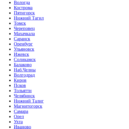
Вологда
Кострома
Пятигорск
Нижний Тагил
Томск
Череповец
Махачкала
Саранск
Оренбург
Ульяновск
Ижевск
Соликамск
Балаково
Наб.Челны
Волгодрад
Киров
Псков
Тольятти
Челябинск
Нижний Талиг
Магнитогорск
Самара
Орел
Ухта
Иваново