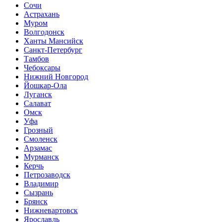
Сочи
Астрахань
Муром
Волгодонск
Ханты Мансийск
Санкт-Петербург
Тамбов
Чебоксары
Нижний Новгород
Йошкар-Ола
Луганск
Салават
Омск
Уфа
Грозный
Смоленск
Арзамас
Мурманск
Керчь
Петрозаводск
Владимир
Сызрань
Брянск
Нижневартовск
Ярославль