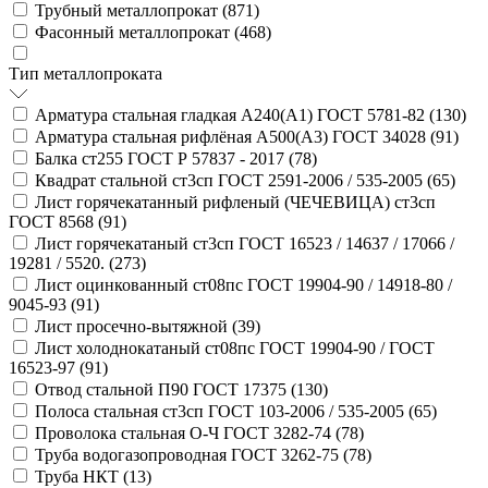
Трубный металлопрокат (
871
)
Фасонный металлопрокат (
468
)
Тип металлопроката
Арматура стальная гладкая А240(А1) ГОСТ 5781-82 (
130
)
Арматура стальная рифлёная А500(А3) ГОСТ 34028 (
91
)
Балка ст255 ГОСТ Р 57837 - 2017 (
78
)
Квадрат стальной ст3сп ГОСТ 2591-2006 / 535-2005 (
65
)
Лист горячекатанный рифленый (ЧЕЧЕВИЦА) ст3сп
ГОСТ 8568 (
91
)
Лист горячекатаный ст3сп ГОСТ 16523 / 14637 / 17066 /
19281 / 5520. (
273
)
Лист оцинкованный ст08пс ГОСТ 19904-90 / 14918-80 /
9045-93 (
91
)
Лист просечно-вытяжной (
39
)
Лист холоднокатаный ст08пс ГОСТ 19904-90 / ГОСТ
16523-97 (
91
)
Отвод стальной П90 ГОСТ 17375 (
130
)
Полоса стальная ст3сп ГОСТ 103-2006 / 535-2005 (
65
)
Проволока стальная О-Ч ГОСТ 3282-74 (
78
)
Труба водогазопроводная ГОСТ 3262-75 (
78
)
Труба НКТ (
13
)