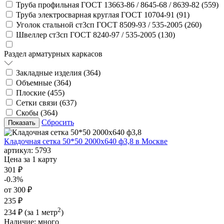
Труба профильная ГОСТ 13663-86 / 8645-68 / 8639-82 (
559
)
Труба электросварная круглая ГОСТ 10704-91 (
91
)
Уголок стальной ст3сп ГОСТ 8509-93 / 535-2005 (
260
)
Швеллер ст3сп ГОСТ 8240-97 / 535-2005 (
130
)
Раздел арматурных каркасов
Закладные изделия (
364
)
Объемные (
364
)
Плоские (
455
)
Сетки связи (
637
)
Скобы (
364
)
Сбросить
Кладочная сетка 50*50 2000х640 ф3,8 в Москве
артикул:
5793
Цена за 1 карту
301 ₽
-0.3%
от 300 ₽
235 ₽
2
234 ₽
(за 1 метр
)
Наличие:
много