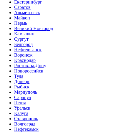
Екатеринбург
Саратов
Альметьевск
Майкоп
Пермь
Великий Новгород
Камышин
Сургут
Белгород
Нефтеюганск
Воронеж
Краснодар
Ростов-на-Дону
Новороссийск
Тула
Донецк
Рыбиск
Мариуполь
Сарапул
Пенза
Уральск
Калуга
Ставрополь
Волгоград
Нефтекамск