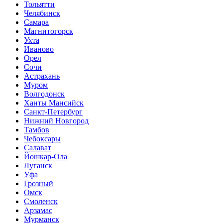
Тольятти
Челябинск
Самара
Магнитогорск
Ухта
Иваново
Орел
Сочи
Астрахань
Муром
Волгодонск
Ханты Мансийск
Санкт-Петербург
Нижний Новгород
Тамбов
Чебоксары
Салават
Йошкар-Ола
Луганск
Уфа
Грозный
Омск
Смоленск
Арзамас
Мурманск