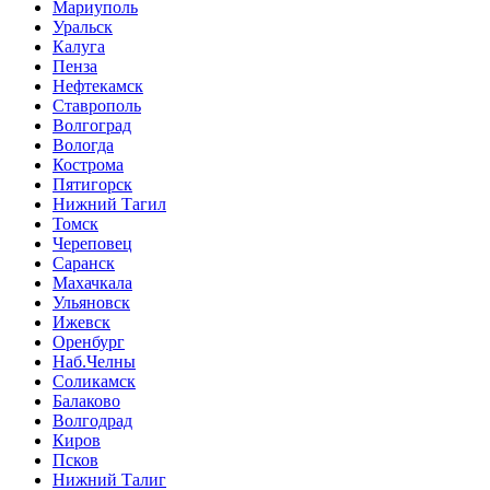
Мариуполь
Уральск
Калуга
Пенза
Нефтекамск
Ставрополь
Волгоград
Вологда
Кострома
Пятигорск
Нижний Тагил
Томск
Череповец
Саранск
Махачкала
Ульяновск
Ижевск
Оренбург
Наб.Челны
Соликамск
Балаково
Волгодрад
Киров
Псков
Нижний Талиг