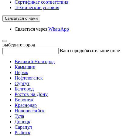
Сертификат соответствия
Технические условия
Связаться с нами
Связаться через
WhatsApp
выберите город
Ваш город
обязательное поле
Великий Новгород
Камышин
Пермь
Нефтеюганск
Сургут
Белгород
Ростов-на-Дону
Воронеж
Краснодар
Новороссийск
Тула
Донецк
Сарапул
Рыбиск