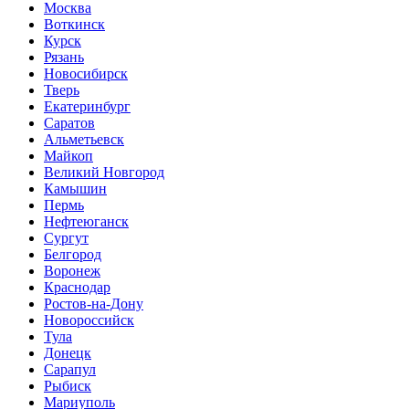
Москва
Воткинск
Курск
Рязань
Новосибирск
Тверь
Екатеринбург
Саратов
Альметьевск
Майкоп
Великий Новгород
Камышин
Пермь
Нефтеюганск
Сургут
Белгород
Воронеж
Краснодар
Ростов-на-Дону
Новороссийск
Тула
Донецк
Сарапул
Рыбиск
Мариуполь