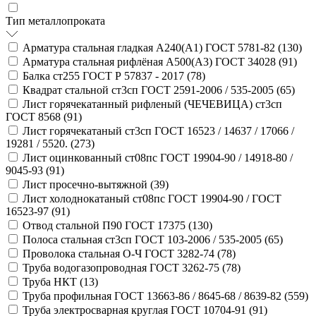
Тип металлопроката
Арматура стальная гладкая А240(А1) ГОСТ 5781-82 (
130
)
Арматура стальная рифлёная А500(А3) ГОСТ 34028 (
91
)
Балка ст255 ГОСТ Р 57837 - 2017 (
78
)
Квадрат стальной ст3сп ГОСТ 2591-2006 / 535-2005 (
65
)
Лист горячекатанный рифленый (ЧЕЧЕВИЦА) ст3сп
ГОСТ 8568 (
91
)
Лист горячекатаный ст3сп ГОСТ 16523 / 14637 / 17066 /
19281 / 5520. (
273
)
Лист оцинкованный ст08пс ГОСТ 19904-90 / 14918-80 /
9045-93 (
91
)
Лист просечно-вытяжной (
39
)
Лист холоднокатаный ст08пс ГОСТ 19904-90 / ГОСТ
16523-97 (
91
)
Отвод стальной П90 ГОСТ 17375 (
130
)
Полоса стальная ст3сп ГОСТ 103-2006 / 535-2005 (
65
)
Проволока стальная О-Ч ГОСТ 3282-74 (
78
)
Труба водогазопроводная ГОСТ 3262-75 (
78
)
Труба НКТ (
13
)
Труба профильная ГОСТ 13663-86 / 8645-68 / 8639-82 (
559
)
Труба электросварная круглая ГОСТ 10704-91 (
91
)