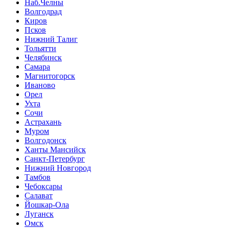
Наб.Челны
Волгодрад
Киров
Псков
Нижний Талиг
Тольятти
Челябинск
Самара
Магнитогорск
Иваново
Орел
Ухта
Сочи
Астрахань
Муром
Волгодонск
Ханты Мансийск
Санкт-Петербург
Нижний Новгород
Тамбов
Чебоксары
Салават
Йошкар-Ола
Луганск
Омск