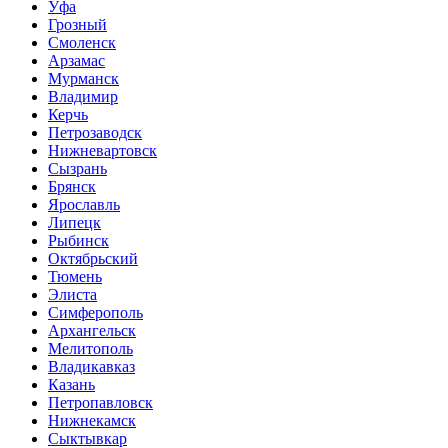
Уфа
Грозный
Смоленск
Арзамас
Мурманск
Владимир
Керчь
Петрозаводск
Нижневартовск
Сызрань
Брянск
Ярославль
Липецк
Рыбинск
Октябрьский
Тюмень
Элиста
Симферополь
Архангельск
Мелитополь
Владикавказ
Казань
Петропавловск
Нижнекамск
Сыктывкар