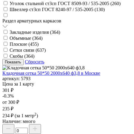
Уголок стальной ст3сп ГОСТ 8509-93 / 535-2005 (
260
)
Швеллер ст3сп ГОСТ 8240-97 / 535-2005 (
130
)
Раздел арматурных каркасов
Закладные изделия (
364
)
Объемные (
364
)
Плоские (
455
)
Сетки связи (
637
)
Скобы (
364
)
Сбросить
Кладочная сетка 50*50 2000х640 ф3,8 в Москве
артикул:
5793
Цена за 1 карту
301 ₽
-0.3%
от 300 ₽
235 ₽
2
234 ₽
(за 1 метр
)
Наличие:
много