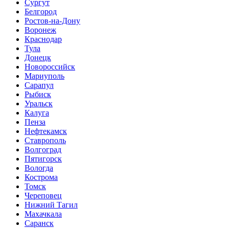
Сургут
Белгород
Ростов-на-Дону
Воронеж
Краснодар
Тула
Донецк
Новороссийск
Мариуполь
Сарапул
Рыбиск
Уральск
Калуга
Пенза
Нефтекамск
Ставрополь
Волгоград
Пятигорск
Вологда
Кострома
Томск
Череповец
Нижний Тагил
Махачкала
Саранск