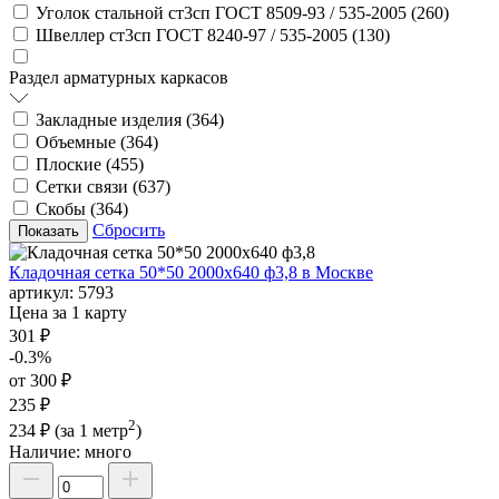
Уголок стальной ст3сп ГОСТ 8509-93 / 535-2005 (
260
)
Швеллер ст3сп ГОСТ 8240-97 / 535-2005 (
130
)
Раздел арматурных каркасов
Закладные изделия (
364
)
Объемные (
364
)
Плоские (
455
)
Сетки связи (
637
)
Скобы (
364
)
Сбросить
Кладочная сетка 50*50 2000х640 ф3,8 в Москве
артикул:
5793
Цена за 1 карту
301 ₽
-0.3%
от 300 ₽
235 ₽
2
234 ₽
(за 1 метр
)
Наличие:
много