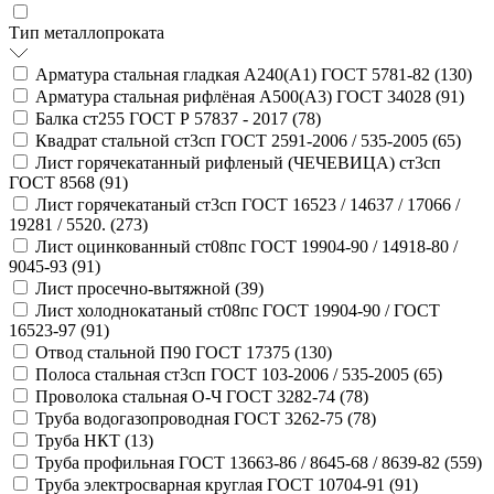
Тип металлопроката
Арматура стальная гладкая А240(А1) ГОСТ 5781-82 (
130
)
Арматура стальная рифлёная А500(А3) ГОСТ 34028 (
91
)
Балка ст255 ГОСТ Р 57837 - 2017 (
78
)
Квадрат стальной ст3сп ГОСТ 2591-2006 / 535-2005 (
65
)
Лист горячекатанный рифленый (ЧЕЧЕВИЦА) ст3сп
ГОСТ 8568 (
91
)
Лист горячекатаный ст3сп ГОСТ 16523 / 14637 / 17066 /
19281 / 5520. (
273
)
Лист оцинкованный ст08пс ГОСТ 19904-90 / 14918-80 /
9045-93 (
91
)
Лист просечно-вытяжной (
39
)
Лист холоднокатаный ст08пс ГОСТ 19904-90 / ГОСТ
16523-97 (
91
)
Отвод стальной П90 ГОСТ 17375 (
130
)
Полоса стальная ст3сп ГОСТ 103-2006 / 535-2005 (
65
)
Проволока стальная О-Ч ГОСТ 3282-74 (
78
)
Труба водогазопроводная ГОСТ 3262-75 (
78
)
Труба НКТ (
13
)
Труба профильная ГОСТ 13663-86 / 8645-68 / 8639-82 (
559
)
Труба электросварная круглая ГОСТ 10704-91 (
91
)