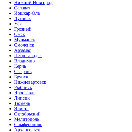
Нижний Новгород
Салават
Йошкар-Ола
Луганск
Уфа
Грозный
Омск
Мурманск
Смоленск
Арзамас
Петрозаводск
Владимир
Керчь
Сызрань
Брянск
Нижневартовск
Рыбинск
Ярославль
Липецк
Тюмень
Элиста
Октябрьский
Мелитополь
Симферополь
Архангельск