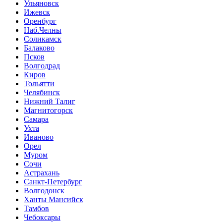
Ульяновск
Ижевск
Оренбург
Наб.Челны
Соликамск
Балаково
Псков
Волгодрад
Киров
Тольятти
Челябинск
Нижний Талиг
Магнитогорск
Самара
Ухта
Иваново
Орел
Муром
Сочи
Астрахань
Санкт-Петербург
Волгодонск
Ханты Мансийск
Тамбов
Чебоксары