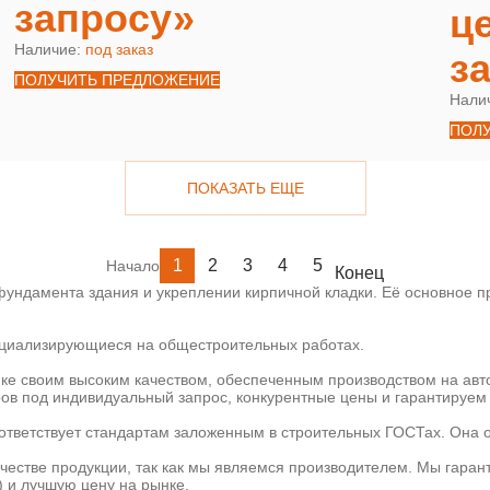
запросу»
ц
Наличие:
под заказ
з
ПОЛУЧИТЬ ПРЕДЛОЖЕНИЕ
Нали
ПОЛ
ПОКАЗАТЬ ЕЩЕ
1
2
3
4
5
Начало
Конец
ундамента здания и укреплении кирпичной кладки. Её основное пр
пециализирующиеся на общестроительных работах.
ке своим высоким качеством, обеспеченным производством на ав
ов под индивидуальный запрос, конкурентные цены и гарантируем 
ответствует стандартам заложенным в строительных ГОСТах. Она 
ачестве продукции, так как мы являемся производителем. Мы гаран
) и лучшую цену на рынке.