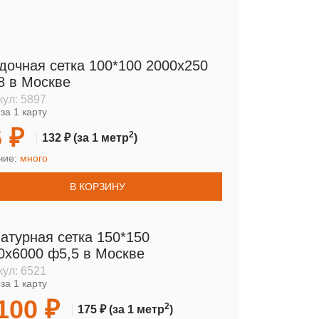
дочная сетка 100*100 2000х250
8 в Москве
кул:
5897
за 1 карту
 ₽
2
132 ₽
(за 1 метр
)
чие:
много
В КОРЗИНУ
атурная сетка 150*150
0х6000 ф5,5 в Москве
кул:
6521
за 1 карту
100 ₽
2
175 ₽
(за 1 метр
)