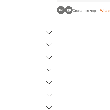
Связаться через
What