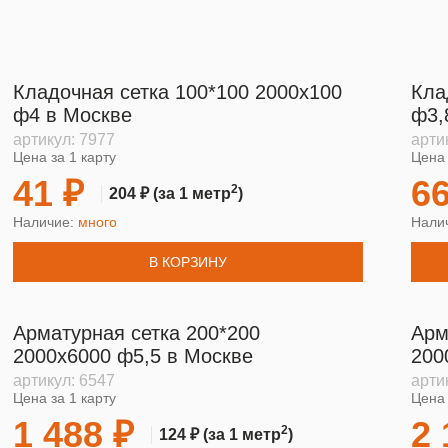
Кладочная сетка 100*100 2000х100
Кла
ф4 в Москве
ф3,
артикул:
7977
арти
Цена за 1 карту
Цена 
41 ₽
66
2
204 ₽
(за 1 метр
)
Наличие:
много
Нали
В КОРЗИНУ
Арматурная сетка 200*200
Арм
2000х6000 ф5,5 в Москве
200
артикул:
6547
арти
Цена за 1 карту
Цена 
1 488 ₽
2 
2
124 ₽
(за 1 метр
)