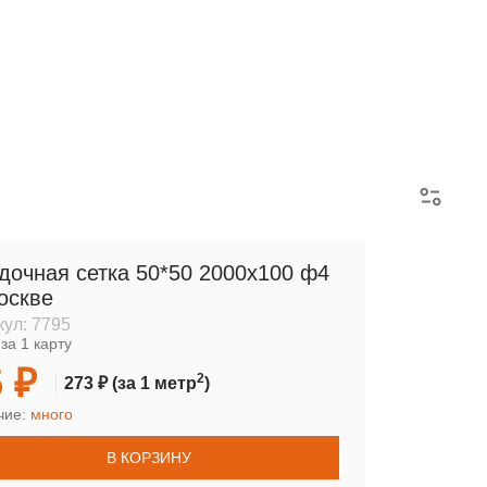
АРМАТУРНЫЕ КАРКАСЫ
дочная сетка 50*50 2000х100 ф4
оскве
кул:
7795
за 1 карту
 ₽
2
273 ₽
(за 1 метр
)
чие:
много
В КОРЗИНУ