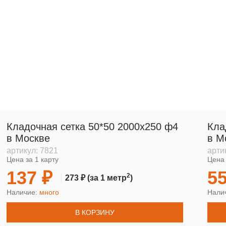
Кладочная сетка 50*50 2000х250 ф4
Кла
в Москве
в М
артикул:
7821
арти
Цена за 1 карту
Цена 
137 ₽
55
2
273 ₽
(за 1 метр
)
Наличие:
много
Нали
В КОРЗИНУ