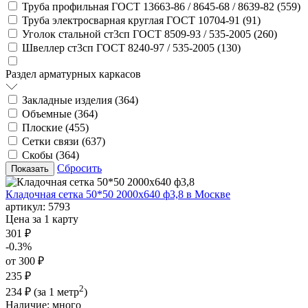
Труба профильная ГОСТ 13663-86 / 8645-68 / 8639-82 (
559
)
Труба электросварная круглая ГОСТ 10704-91 (
91
)
Уголок стальной ст3сп ГОСТ 8509-93 / 535-2005 (
260
)
Швеллер ст3сп ГОСТ 8240-97 / 535-2005 (
130
)
Раздел арматурных каркасов
Закладные изделия (
364
)
Объемные (
364
)
Плоские (
455
)
Сетки связи (
637
)
Скобы (
364
)
Сбросить
Кладочная сетка 50*50 2000х640 ф3,8 в Москве
артикул:
5793
Цена за 1 карту
301 ₽
-0.3%
от 300 ₽
235 ₽
2
234 ₽
(за 1 метр
)
Наличие:
много