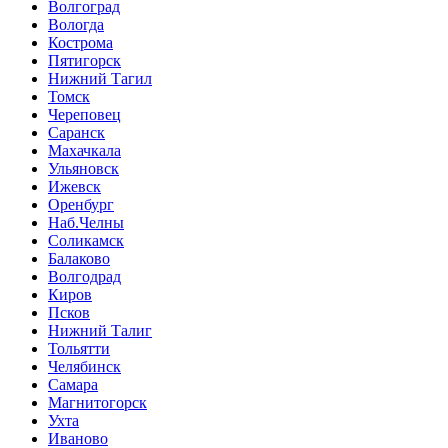
Волгоград
Вологда
Кострома
Пятигорск
Нижний Тагил
Томск
Череповец
Саранск
Махачкала
Ульяновск
Ижевск
Оренбург
Наб.Челны
Соликамск
Балаково
Волгодрад
Киров
Псков
Нижний Талиг
Тольятти
Челябинск
Самара
Магнитогорск
Ухта
Иваново