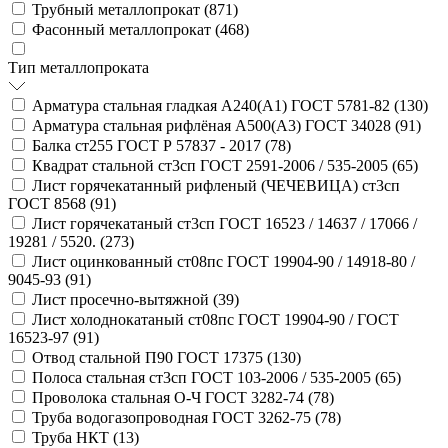
Трубный металлопрокат (
871
)
Фасонный металлопрокат (
468
)
Тип металлопроката
Арматура стальная гладкая А240(А1) ГОСТ 5781-82 (
130
)
Арматура стальная рифлёная А500(А3) ГОСТ 34028 (
91
)
Балка ст255 ГОСТ Р 57837 - 2017 (
78
)
Квадрат стальной ст3сп ГОСТ 2591-2006 / 535-2005 (
65
)
Лист горячекатанный рифленый (ЧЕЧЕВИЦА) ст3сп
ГОСТ 8568 (
91
)
Лист горячекатаный ст3сп ГОСТ 16523 / 14637 / 17066 /
19281 / 5520. (
273
)
Лист оцинкованный ст08пс ГОСТ 19904-90 / 14918-80 /
9045-93 (
91
)
Лист просечно-вытяжной (
39
)
Лист холоднокатаный ст08пс ГОСТ 19904-90 / ГОСТ
16523-97 (
91
)
Отвод стальной П90 ГОСТ 17375 (
130
)
Полоса стальная ст3сп ГОСТ 103-2006 / 535-2005 (
65
)
Проволока стальная О-Ч ГОСТ 3282-74 (
78
)
Труба водогазопроводная ГОСТ 3262-75 (
78
)
Труба НКТ (
13
)