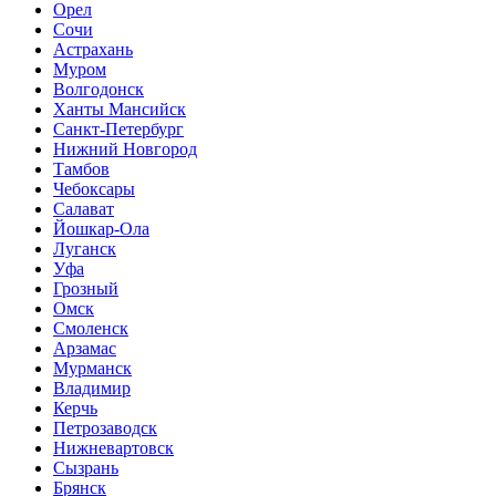
Орел
Сочи
Астрахань
Муром
Волгодонск
Ханты Мансийск
Санкт-Петербург
Нижний Новгород
Тамбов
Чебоксары
Салават
Йошкар-Ола
Луганск
Уфа
Грозный
Омск
Смоленск
Арзамас
Мурманск
Владимир
Керчь
Петрозаводск
Нижневартовск
Сызрань
Брянск