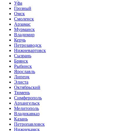
Уфа
Грозный
Омск
Смоленск
Арзамас
Мурманск
Владимир
Керчь
Петрозаводск
Нижневартовск
Сызрань
Брянск
Рыбинск
Ярославль
Липецк
Элиста
Октябрьский
Тюмень
Симферополь
Архангельск
Мелитополь
Владикавказ
Казань
Петропавловск
Нижнекамск