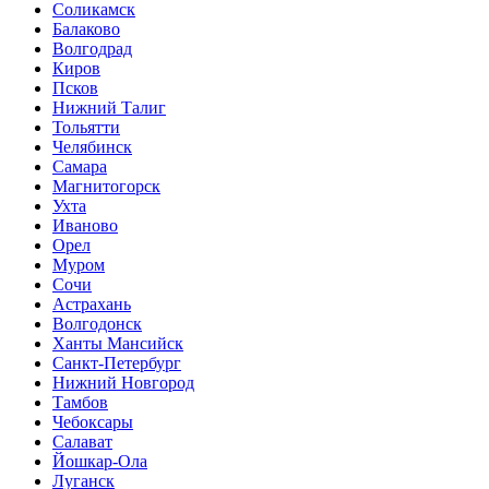
Соликамск
Балаково
Волгодрад
Киров
Псков
Нижний Талиг
Тольятти
Челябинск
Самара
Магнитогорск
Ухта
Иваново
Орел
Муром
Сочи
Астрахань
Волгодонск
Ханты Мансийск
Санкт-Петербург
Нижний Новгород
Тамбов
Чебоксары
Салават
Йошкар-Ола
Луганск