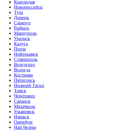
Краснодар
Новороссийск
Тула
Донецк
Сарапул
Рыбиск
Мариуполь
Уральск
Калуга
Пенза
Нефтекамск
Ставрополь
Волгоград
Вологда
Кострома
Пятигорск
Нижний Тагил
Томск
Череповец
Саранск
Махачкала
Ульяновск
Ижевск
Оренбург
Наб.Челны