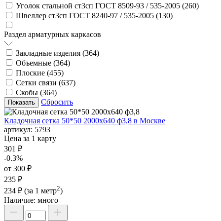
Уголок стальной ст3сп ГОСТ 8509-93 / 535-2005 (
260
)
Швеллер ст3сп ГОСТ 8240-97 / 535-2005 (
130
)
Раздел арматурных каркасов
Закладные изделия (
364
)
Объемные (
364
)
Плоские (
455
)
Сетки связи (
637
)
Скобы (
364
)
Сбросить
Кладочная сетка 50*50 2000х640 ф3,8 в Москве
артикул:
5793
Цена за 1 карту
301 ₽
-0.3%
от 300 ₽
235 ₽
2
234 ₽
(за 1 метр
)
Наличие:
много