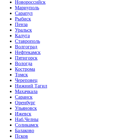
Новороссийск
Мариуполь
Сарапул
Рыбиск
Пенза
Уральск
Калуга
Ставрополь
Волгоград
Нефтекамск
Пятигорск
Вологда
Кострома
Томск
Череповец
Нижний Тагил
Махачкала
Саранск
Оренбург
Ульяновск
Ижевск
Наб.Челны
Соликамск
Балаково
Псков