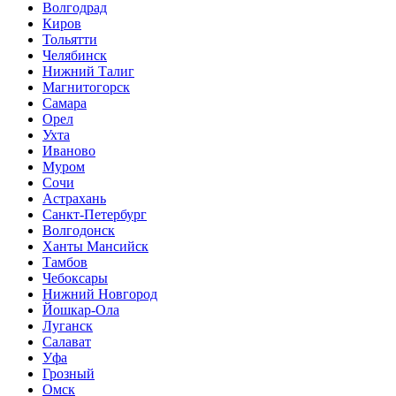
Волгодрад
Киров
Тольятти
Челябинск
Нижний Талиг
Магнитогорск
Самара
Орел
Ухта
Иваново
Муром
Сочи
Астрахань
Санкт-Петербург
Волгодонск
Ханты Мансийск
Тамбов
Чебоксары
Нижний Новгород
Йошкар-Ола
Луганск
Салават
Уфа
Грозный
Омск