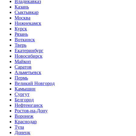
Владикавказ
Казань
Сыктывкар
Москва
Нижнекамск
Курск
Рязань
Воткинск
Тверь
Екатеринбург
Новосибирск
Майкоп
Саратов
Альметьевск
Пермь
Великий Новгород
Камышин
Сургут
Белгород
Нефтеюганск
Ростов-на-Дону
Воронеж
Краснодар
Тула
Донецк