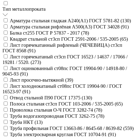
Тип металлопроката
Арматура стальная гладкая А240(А1) ГОСТ 5781-82 (
130
)
Арматура стальная рифлёная А500(А3) ГОСТ 34028 (
91
)
Балка ст255 ГОСТ Р 57837 - 2017 (
78
)
Квадрат стальной ст3сп ГОСТ 2591-2006 / 535-2005 (
65
)
Лист горячекатанный рифленый (ЧЕЧЕВИЦА) ст3сп
ГОСТ 8568 (
91
)
Лист горячекатаный ст3сп ГОСТ 16523 / 14637 / 17066 /
19281 / 5520. (
273
)
Лист оцинкованный ст08пс ГОСТ 19904-90 / 14918-80 /
9045-93 (
91
)
Лист просечно-вытяжной (
39
)
Лист холоднокатаный ст08пс ГОСТ 19904-90 / ГОСТ
16523-97 (
91
)
Отвод стальной П90 ГОСТ 17375 (
130
)
Полоса стальная ст3сп ГОСТ 103-2006 / 535-2005 (
65
)
Проволока стальная О-Ч ГОСТ 3282-74 (
78
)
Труба водогазопроводная ГОСТ 3262-75 (
78
)
Труба НКТ (
13
)
Труба профильная ГОСТ 13663-86 / 8645-68 / 8639-82 (
559
)
Труба электросварная круглая ГОСТ 10704-91 (
91
)