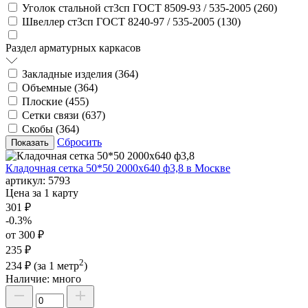
Уголок стальной ст3сп ГОСТ 8509-93 / 535-2005 (
260
)
Швеллер ст3сп ГОСТ 8240-97 / 535-2005 (
130
)
Раздел арматурных каркасов
Закладные изделия (
364
)
Объемные (
364
)
Плоские (
455
)
Сетки связи (
637
)
Скобы (
364
)
Сбросить
Кладочная сетка 50*50 2000х640 ф3,8 в Москве
артикул:
5793
Цена за 1 карту
301 ₽
-0.3%
от 300 ₽
235 ₽
2
234 ₽
(за 1 метр
)
Наличие:
много