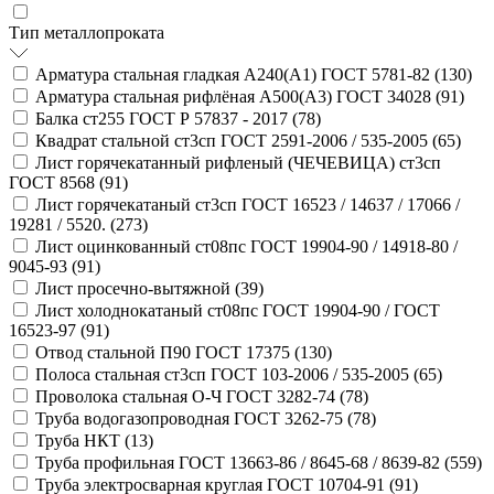
Тип металлопроката
Арматура стальная гладкая А240(А1) ГОСТ 5781-82 (
130
)
Арматура стальная рифлёная А500(А3) ГОСТ 34028 (
91
)
Балка ст255 ГОСТ Р 57837 - 2017 (
78
)
Квадрат стальной ст3сп ГОСТ 2591-2006 / 535-2005 (
65
)
Лист горячекатанный рифленый (ЧЕЧЕВИЦА) ст3сп
ГОСТ 8568 (
91
)
Лист горячекатаный ст3сп ГОСТ 16523 / 14637 / 17066 /
19281 / 5520. (
273
)
Лист оцинкованный ст08пс ГОСТ 19904-90 / 14918-80 /
9045-93 (
91
)
Лист просечно-вытяжной (
39
)
Лист холоднокатаный ст08пс ГОСТ 19904-90 / ГОСТ
16523-97 (
91
)
Отвод стальной П90 ГОСТ 17375 (
130
)
Полоса стальная ст3сп ГОСТ 103-2006 / 535-2005 (
65
)
Проволока стальная О-Ч ГОСТ 3282-74 (
78
)
Труба водогазопроводная ГОСТ 3262-75 (
78
)
Труба НКТ (
13
)
Труба профильная ГОСТ 13663-86 / 8645-68 / 8639-82 (
559
)
Труба электросварная круглая ГОСТ 10704-91 (
91
)