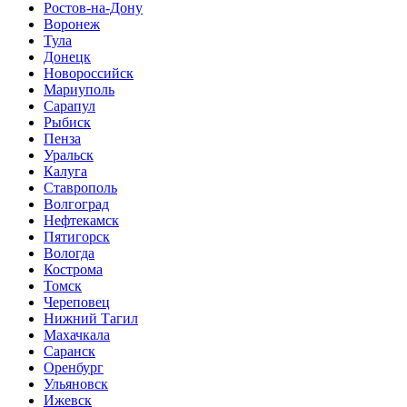
Ростов-на-Дону
Воронеж
Тула
Донецк
Новороссийск
Мариуполь
Сарапул
Рыбиск
Пенза
Уральск
Калуга
Ставрополь
Волгоград
Нефтекамск
Пятигорск
Вологда
Кострома
Томск
Череповец
Нижний Тагил
Махачкала
Саранск
Оренбург
Ульяновск
Ижевск