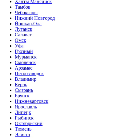
Ханты Мансийск
Тамбов
Чебоксары
Нижний Новгород
Йошкар-Ола
Луганск
Салават
Омск
Уфа
Грозный
Мурманск
Смоленск
Арзамас
Петрозаводск
Владимир
Керчь
Сызрань
Брянск
Нижневартовск
Ярославль
Липецк
Рыбинск
Октябрьский
Тюмень
Элиста