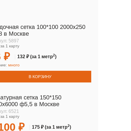
дочная сетка 100*100 2000х250
8 в Москве
кул:
5897
за 1 карту
 ₽
2
132 ₽
(за 1 метр
)
чие:
много
В КОРЗИНУ
атурная сетка 150*150
0х6000 ф5,5 в Москве
кул:
6521
за 1 карту
100 ₽
2
175 ₽
(за 1 метр
)