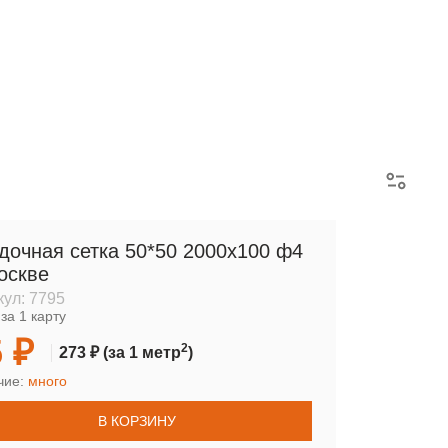
АРМАТУРНЫЕ КАРКАСЫ
дочная сетка 50*50 2000х100 ф4
оскве
кул:
7795
за 1 карту
 ₽
2
273 ₽
(за 1 метр
)
чие:
много
В КОРЗИНУ