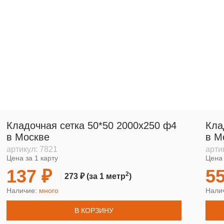
Кладочная сетка 50*50 2000х250 ф4
Кла
в Москве
в М
артикул:
7821
арти
Цена за 1 карту
Цена 
137 ₽
55
2
273 ₽
(за 1 метр
)
Наличие:
много
Нали
В КОРЗИНУ