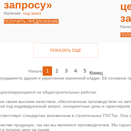
запросу»
ц
Наличие:
под заказ
з
ПОЛУЧИТЬ ПРЕДЛОЖЕНИЕ
Нали
ПОЛ
ПОКАЗАТЬ ЕЩЕ
1
2
3
4
5
Начало
Конец
ундамента здания и укреплении кирпичной кладки. Её основное пр
пециализирующиеся на общестроительных работах.
ке своим высоким качеством, обеспеченным производством на ав
ов под индивидуальный запрос, конкурентные цены и гарантируем 
ответствует стандартам заложенным в строительных ГОСТах. Она 
ачестве продукции, так как мы являемся производителем. Мы гаран
) и лучшую цену на рынке.