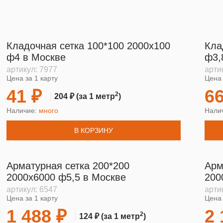
Кладочная сетка 100*100 2000х100
Кла
ф4 в Москве
ф3,
артикул:
7977
арти
Цена за 1 карту
Цена 
41 ₽
66
2
204 ₽
(за 1 метр
)
Наличие:
много
Нали
В КОРЗИНУ
Арматурная сетка 200*200
Арм
2000х6000 ф5,5 в Москве
200
артикул:
6547
арти
Цена за 1 карту
Цена 
1 488 ₽
2 
2
124 ₽
(за 1 метр
)