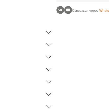
Связаться через
What