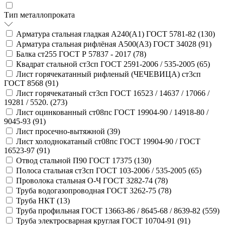
Тип металлопроката
Арматура стальная гладкая А240(А1) ГОСТ 5781-82 (
130
)
Арматура стальная рифлёная А500(А3) ГОСТ 34028 (
91
)
Балка ст255 ГОСТ Р 57837 - 2017 (
78
)
Квадрат стальной ст3сп ГОСТ 2591-2006 / 535-2005 (
65
)
Лист горячекатанный рифленый (ЧЕЧЕВИЦА) ст3сп
ГОСТ 8568 (
91
)
Лист горячекатаный ст3сп ГОСТ 16523 / 14637 / 17066 /
19281 / 5520. (
273
)
Лист оцинкованный ст08пс ГОСТ 19904-90 / 14918-80 /
9045-93 (
91
)
Лист просечно-вытяжной (
39
)
Лист холоднокатаный ст08пс ГОСТ 19904-90 / ГОСТ
16523-97 (
91
)
Отвод стальной П90 ГОСТ 17375 (
130
)
Полоса стальная ст3сп ГОСТ 103-2006 / 535-2005 (
65
)
Проволока стальная О-Ч ГОСТ 3282-74 (
78
)
Труба водогазопроводная ГОСТ 3262-75 (
78
)
Труба НКТ (
13
)
Труба профильная ГОСТ 13663-86 / 8645-68 / 8639-82 (
559
)
Труба электросварная круглая ГОСТ 10704-91 (
91
)