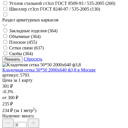
Уголок стальной ст3сп ГОСТ 8509-93 / 535-2005 (
260
)
Швеллер ст3сп ГОСТ 8240-97 / 535-2005 (
130
)
Раздел арматурных каркасов
Закладные изделия (
364
)
Объемные (
364
)
Плоские (
455
)
Сетки связи (
637
)
Скобы (
364
)
Сбросить
Кладочная сетка 50*50 2000х640 ф3,8 в Москве
артикул:
5793
Цена за 1 карту
301 ₽
-0.3%
от 300 ₽
235 ₽
2
234 ₽
(за 1 метр
)
Наличие:
много