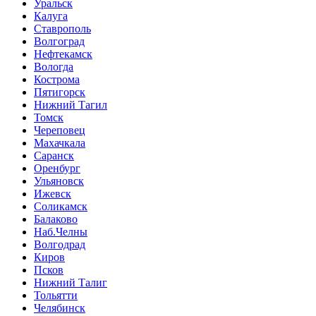
Уральск
Калуга
Ставрополь
Волгоград
Нефтекамск
Вологда
Кострома
Пятигорск
Нижний Тагил
Томск
Череповец
Махачкала
Саранск
Оренбург
Ульяновск
Ижевск
Соликамск
Балаково
Наб.Челны
Волгодрад
Киров
Псков
Нижний Талиг
Тольятти
Челябинск