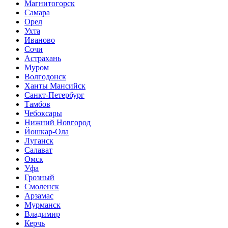
Магнитогорск
Самара
Орел
Ухта
Иваново
Сочи
Астрахань
Муром
Волгодонск
Ханты Мансийск
Санкт-Петербург
Тамбов
Чебоксары
Нижний Новгород
Йошкар-Ола
Луганск
Салават
Омск
Уфа
Грозный
Смоленск
Арзамас
Мурманск
Владимир
Керчь