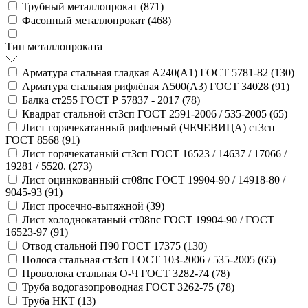
Трубный металлопрокат (
871
)
Фасонный металлопрокат (
468
)
Тип металлопроката
Арматура стальная гладкая А240(А1) ГОСТ 5781-82 (
130
)
Арматура стальная рифлёная А500(А3) ГОСТ 34028 (
91
)
Балка ст255 ГОСТ Р 57837 - 2017 (
78
)
Квадрат стальной ст3сп ГОСТ 2591-2006 / 535-2005 (
65
)
Лист горячекатанный рифленый (ЧЕЧЕВИЦА) ст3сп
ГОСТ 8568 (
91
)
Лист горячекатаный ст3сп ГОСТ 16523 / 14637 / 17066 /
19281 / 5520. (
273
)
Лист оцинкованный ст08пс ГОСТ 19904-90 / 14918-80 /
9045-93 (
91
)
Лист просечно-вытяжной (
39
)
Лист холоднокатаный ст08пс ГОСТ 19904-90 / ГОСТ
16523-97 (
91
)
Отвод стальной П90 ГОСТ 17375 (
130
)
Полоса стальная ст3сп ГОСТ 103-2006 / 535-2005 (
65
)
Проволока стальная О-Ч ГОСТ 3282-74 (
78
)
Труба водогазопроводная ГОСТ 3262-75 (
78
)
Труба НКТ (
13
)