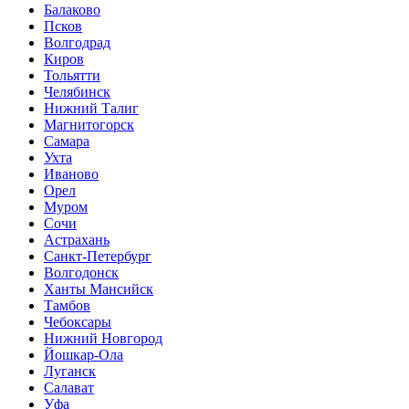
Балаково
Псков
Волгодрад
Киров
Тольятти
Челябинск
Нижний Талиг
Магнитогорск
Самара
Ухта
Иваново
Орел
Муром
Сочи
Астрахань
Санкт-Петербург
Волгодонск
Ханты Мансийск
Тамбов
Чебоксары
Нижний Новгород
Йошкар-Ола
Луганск
Салават
Уфа