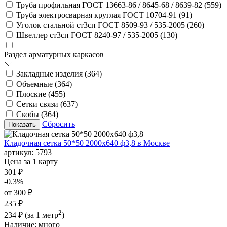
Труба профильная ГОСТ 13663-86 / 8645-68 / 8639-82 (
559
)
Труба электросварная круглая ГОСТ 10704-91 (
91
)
Уголок стальной ст3сп ГОСТ 8509-93 / 535-2005 (
260
)
Швеллер ст3сп ГОСТ 8240-97 / 535-2005 (
130
)
Раздел арматурных каркасов
Закладные изделия (
364
)
Объемные (
364
)
Плоские (
455
)
Сетки связи (
637
)
Скобы (
364
)
Сбросить
Кладочная сетка 50*50 2000х640 ф3,8 в Москве
артикул:
5793
Цена за 1 карту
301 ₽
-0.3%
от 300 ₽
235 ₽
2
234 ₽
(за 1 метр
)
Наличие:
много