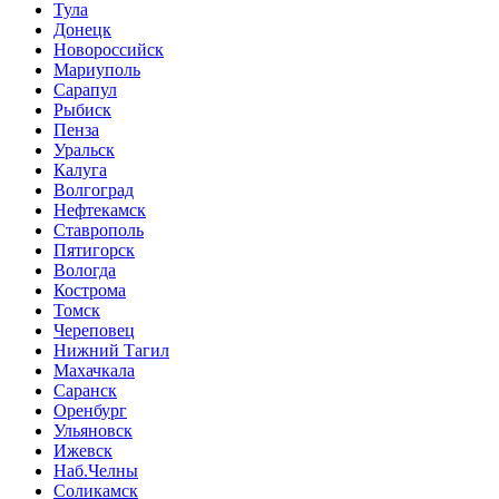
Тула
Донецк
Новороссийск
Мариуполь
Сарапул
Рыбиск
Пенза
Уральск
Калуга
Волгоград
Нефтекамск
Ставрополь
Пятигорск
Вологда
Кострома
Томск
Череповец
Нижний Тагил
Махачкала
Саранск
Оренбург
Ульяновск
Ижевск
Наб.Челны
Соликамск