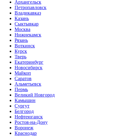
Архангельск
Петропавловск
Владикавказ
Казань
Сыктывкар
Москва
Нижнекамск
Рязань
Воткинск
Курск
Тверь
Екатеринбург
Новосибирск
Майкоп
Саратов
Альметьевск
Пермь
Великий Новгород
Камышин
Сургут
Белгород
Нефтеюганск
Ростов-на-Дону
Воронеж
Краснодар