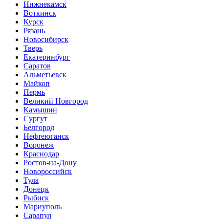
Нижнекамск
Воткинск
Курск
Рязань
Новосибирск
Тверь
Екатеринбург
Саратов
Альметьевск
Майкоп
Пермь
Великий Новгород
Камышин
Сургут
Белгород
Нефтеюганск
Воронеж
Краснодар
Ростов-на-Дону
Новороссийск
Тула
Донецк
Рыбиск
Мариуполь
Сарапул