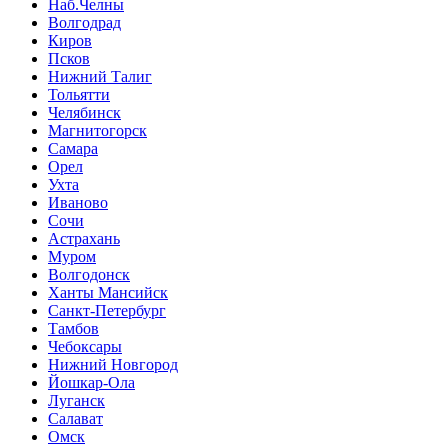
Наб.Челны
Волгодрад
Киров
Псков
Нижний Талиг
Тольятти
Челябинск
Магнитогорск
Самара
Орел
Ухта
Иваново
Сочи
Астрахань
Муром
Волгодонск
Ханты Мансийск
Санкт-Петербург
Тамбов
Чебоксары
Нижний Новгород
Йошкар-Ола
Луганск
Салават
Омск