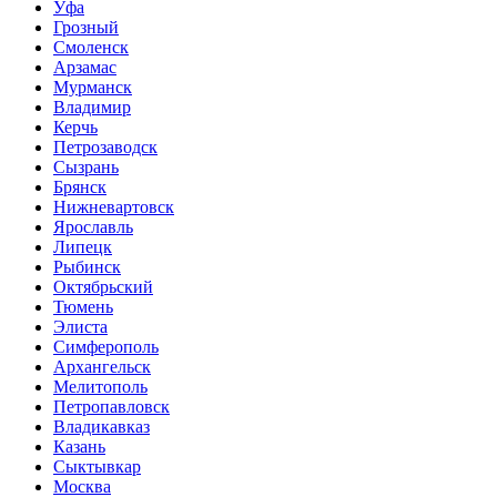
Уфа
Грозный
Смоленск
Арзамас
Мурманск
Владимир
Керчь
Петрозаводск
Сызрань
Брянск
Нижневартовск
Ярославль
Липецк
Рыбинск
Октябрьский
Тюмень
Элиста
Симферополь
Архангельск
Мелитополь
Петропавловск
Владикавказ
Казань
Сыктывкар
Москва