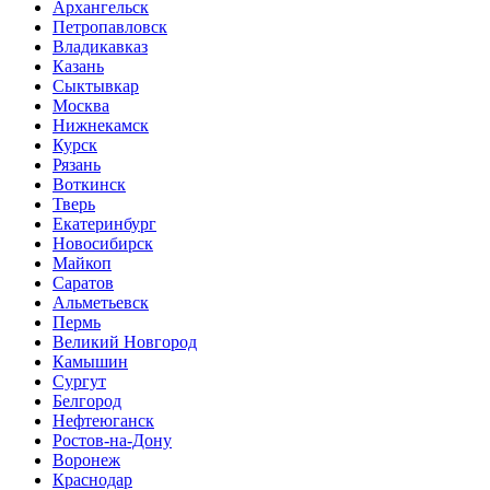
Архангельск
Петропавловск
Владикавказ
Казань
Сыктывкар
Москва
Нижнекамск
Курск
Рязань
Воткинск
Тверь
Екатеринбург
Новосибирск
Майкоп
Саратов
Альметьевск
Пермь
Великий Новгород
Камышин
Сургут
Белгород
Нефтеюганск
Ростов-на-Дону
Воронеж
Краснодар