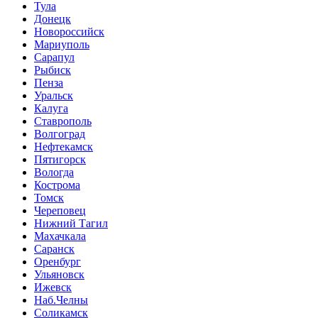
Тула
Донецк
Новороссийск
Мариуполь
Сарапул
Рыбиск
Пенза
Уральск
Калуга
Ставрополь
Волгоград
Нефтекамск
Пятигорск
Вологда
Кострома
Томск
Череповец
Нижний Тагил
Махачкала
Саранск
Оренбург
Ульяновск
Ижевск
Наб.Челны
Соликамск