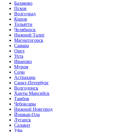
Балаково
Псков
Волгодрад
Киров
Тольятти
Челябинск
Нижний Талиг
Магнитогорск
Самара
Орел
Ухта
Иваново
Муром
Сочи
Астрахань
Санкт-Петербург
Волгодонск
Ханты Мансийск
Тамбов
Чебоксары
Нижний Новгород
Йошкар-Ола
Луганск
Салават
Уфа