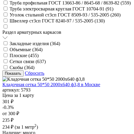
Труба профильная ГОСТ 13663-86 / 8645-68 / 8639-82 (
559
)
Труба электросварная круглая ГОСТ 10704-91 (
91
)
Уголок стальной ст3сп ГОСТ 8509-93 / 535-2005 (
260
)
Швеллер ст3сп ГОСТ 8240-97 / 535-2005 (
130
)
Раздел арматурных каркасов
Закладные изделия (
364
)
Объемные (
364
)
Плоские (
455
)
Сетки связи (
637
)
Скобы (
364
)
Сбросить
Кладочная сетка 50*50 2000х640 ф3,8 в Москве
артикул:
5793
Цена за 1 карту
301 ₽
-0.3%
от 300 ₽
235 ₽
2
234 ₽
(за 1 метр
)
Наличие:
много