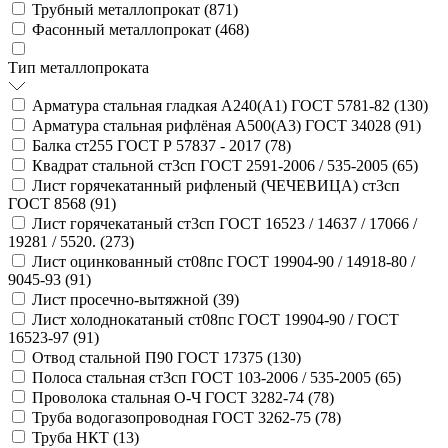
Трубный металлопрокат (
871
)
Фасонный металлопрокат (
468
)
Тип металлопроката
Арматура стальная гладкая А240(А1) ГОСТ 5781-82 (
130
)
Арматура стальная рифлёная А500(А3) ГОСТ 34028 (
91
)
Балка ст255 ГОСТ Р 57837 - 2017 (
78
)
Квадрат стальной ст3сп ГОСТ 2591-2006 / 535-2005 (
65
)
Лист горячекатанный рифленый (ЧЕЧЕВИЦА) ст3сп
ГОСТ 8568 (
91
)
Лист горячекатаный ст3сп ГОСТ 16523 / 14637 / 17066 /
19281 / 5520. (
273
)
Лист оцинкованный ст08пс ГОСТ 19904-90 / 14918-80 /
9045-93 (
91
)
Лист просечно-вытяжной (
39
)
Лист холоднокатаный ст08пс ГОСТ 19904-90 / ГОСТ
16523-97 (
91
)
Отвод стальной П90 ГОСТ 17375 (
130
)
Полоса стальная ст3сп ГОСТ 103-2006 / 535-2005 (
65
)
Проволока стальная О-Ч ГОСТ 3282-74 (
78
)
Труба водогазопроводная ГОСТ 3262-75 (
78
)
Труба НКТ (
13
)