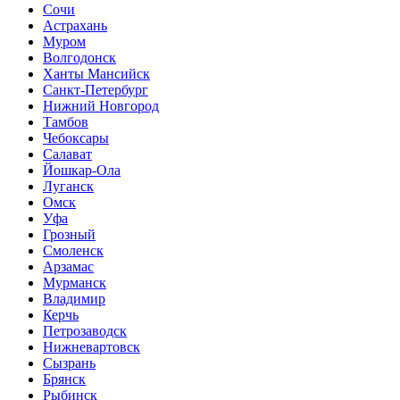
Сочи
Астрахань
Муром
Волгодонск
Ханты Мансийск
Санкт-Петербург
Нижний Новгород
Тамбов
Чебоксары
Салават
Йошкар-Ола
Луганск
Омск
Уфа
Грозный
Смоленск
Арзамас
Мурманск
Владимир
Керчь
Петрозаводск
Нижневартовск
Сызрань
Брянск
Рыбинск