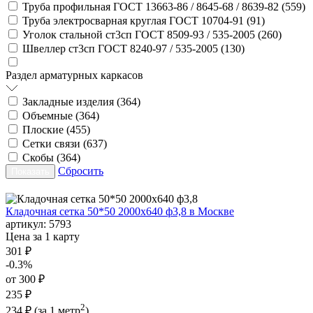
Труба профильная ГОСТ 13663-86 / 8645-68 / 8639-82 (
559
)
Труба электросварная круглая ГОСТ 10704-91 (
91
)
Уголок стальной ст3сп ГОСТ 8509-93 / 535-2005 (
260
)
Швеллер ст3сп ГОСТ 8240-97 / 535-2005 (
130
)
Раздел арматурных каркасов
Закладные изделия (
364
)
Объемные (
364
)
Плоские (
455
)
Сетки связи (
637
)
Скобы (
364
)
Сбросить
Кладочная сетка 50*50 2000х640 ф3,8 в Москве
артикул:
5793
Цена за 1 карту
301 ₽
-0.3%
от 300 ₽
235 ₽
2
234 ₽
(за 1 метр
)