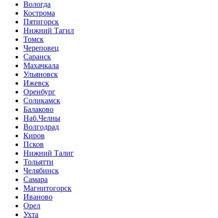
Вологда
Кострома
Пятигорск
Нижний Тагил
Томск
Череповец
Саранск
Махачкала
Ульяновск
Ижевск
Оренбург
Соликамск
Балаково
Наб.Челны
Волгодрад
Киров
Псков
Нижний Талиг
Тольятти
Челябинск
Самара
Магнитогорск
Иваново
Орел
Ухта