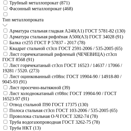
Трубный металлопрокат (
871
)
Фасонный металлопрокат (
468
)
Тип металлопроката
Арматура стальная гладкая А240(А1) ГОСТ 5781-82 (
130
)
Арматура стальная рифлёная А500(А3) ГОСТ 34028 (
91
)
Балка ст255 ГОСТ Р 57837 - 2017 (
78
)
Квадрат стальной ст3сп ГОСТ 2591-2006 / 535-2005 (
65
)
Лист горячекатанный рифленый (ЧЕЧЕВИЦА) ст3сп
ГОСТ 8568 (
91
)
Лист горячекатаный ст3сп ГОСТ 16523 / 14637 / 17066 /
19281 / 5520. (
273
)
Лист оцинкованный ст08пс ГОСТ 19904-90 / 14918-80 /
9045-93 (
91
)
Лист просечно-вытяжной (
39
)
Лист холоднокатаный ст08пс ГОСТ 19904-90 / ГОСТ
16523-97 (
91
)
Отвод стальной П90 ГОСТ 17375 (
130
)
Полоса стальная ст3сп ГОСТ 103-2006 / 535-2005 (
65
)
Проволока стальная О-Ч ГОСТ 3282-74 (
78
)
Труба водогазопроводная ГОСТ 3262-75 (
78
)
Труба НКТ (
13
)