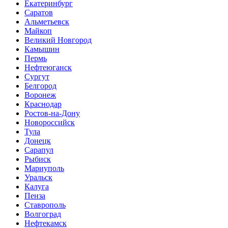
Екатеринбург
Саратов
Альметьевск
Майкоп
Великий Новгород
Камышин
Пермь
Нефтеюганск
Сургут
Белгород
Воронеж
Краснодар
Ростов-на-Дону
Новороссийск
Тула
Донецк
Сарапул
Рыбиск
Мариуполь
Уральск
Калуга
Пенза
Ставрополь
Волгоград
Нефтекамск