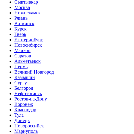
Сыктывкар
Москва
Нижнекамск
Рязань
Воткинск
Курск
Тверь
Екатеринбург
Новосибирск
Майкоп
Саратов
Альметьевск
Пермь
Великий Новгород
Камышин
Сургут
Белгород
Нефтеюганск
Ростов-на-Дону
Воронеж
Краснодар
Тула
Донецк
Новороссийск
Мариуполь