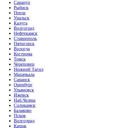
Сарапул
Рыбиск
Пенза
Уральск
Калуга
Волгоград
Нефтекамск
Ставрополь
Пятигорск
Вологда
Кострома
Томск
Череповец
Нижний Тагил
Махачкала
Саранск
Оренбург
Ульяновск
Ижевск
Наб.Челны
Соликамск
Балаково
Псков
Волгодрад
Киров