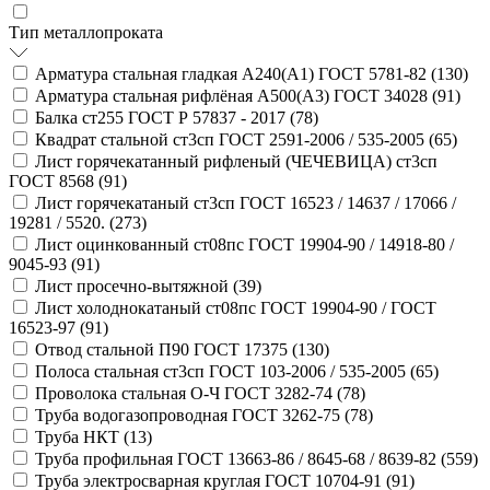
Тип металлопроката
Арматура стальная гладкая А240(А1) ГОСТ 5781-82 (
130
)
Арматура стальная рифлёная А500(А3) ГОСТ 34028 (
91
)
Балка ст255 ГОСТ Р 57837 - 2017 (
78
)
Квадрат стальной ст3сп ГОСТ 2591-2006 / 535-2005 (
65
)
Лист горячекатанный рифленый (ЧЕЧЕВИЦА) ст3сп
ГОСТ 8568 (
91
)
Лист горячекатаный ст3сп ГОСТ 16523 / 14637 / 17066 /
19281 / 5520. (
273
)
Лист оцинкованный ст08пс ГОСТ 19904-90 / 14918-80 /
9045-93 (
91
)
Лист просечно-вытяжной (
39
)
Лист холоднокатаный ст08пс ГОСТ 19904-90 / ГОСТ
16523-97 (
91
)
Отвод стальной П90 ГОСТ 17375 (
130
)
Полоса стальная ст3сп ГОСТ 103-2006 / 535-2005 (
65
)
Проволока стальная О-Ч ГОСТ 3282-74 (
78
)
Труба водогазопроводная ГОСТ 3262-75 (
78
)
Труба НКТ (
13
)
Труба профильная ГОСТ 13663-86 / 8645-68 / 8639-82 (
559
)
Труба электросварная круглая ГОСТ 10704-91 (
91
)