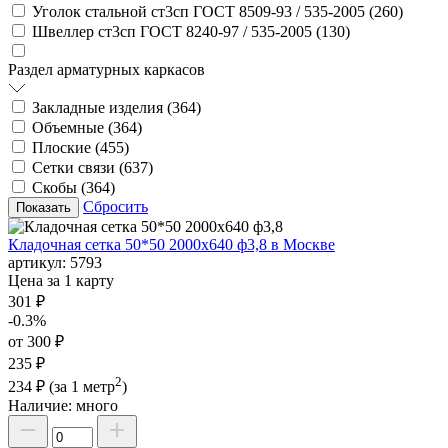
Уголок стальной ст3сп ГОСТ 8509-93 / 535-2005 (
260
)
Швеллер ст3сп ГОСТ 8240-97 / 535-2005 (
130
)
Раздел арматурных каркасов
Закладные изделия (
364
)
Объемные (
364
)
Плоские (
455
)
Сетки связи (
637
)
Скобы (
364
)
Сбросить
Кладочная сетка 50*50 2000х640 ф3,8 в Москве
артикул:
5793
Цена за 1 карту
301 ₽
-0.3%
от 300 ₽
235 ₽
2
234 ₽
(за 1 метр
)
Наличие:
много