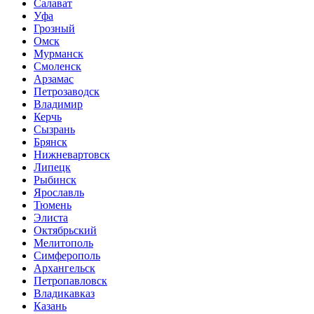
Салават
Уфа
Грозный
Омск
Мурманск
Смоленск
Арзамас
Петрозаводск
Владимир
Керчь
Сызрань
Брянск
Нижневартовск
Липецк
Рыбинск
Ярославль
Тюмень
Элиста
Октябрьский
Мелитополь
Симферополь
Архангельск
Петропавловск
Владикавказ
Казань