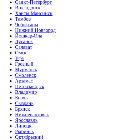
Санкт-Петербург
Волгодонск
Ханты Мансийск
Тамбов
Чебоксары
Нижний Новгород
Йошкар-Ола
Луганск
Салават
Омск
Уфа
Грозный
Мурманск
Смоленск
Арзамас
Петрозаводск
Владимир
Керчь
Сызрань
Брянск
Нижневартовск
Ярославль
Липецк
Рыбинск
Октябрьский