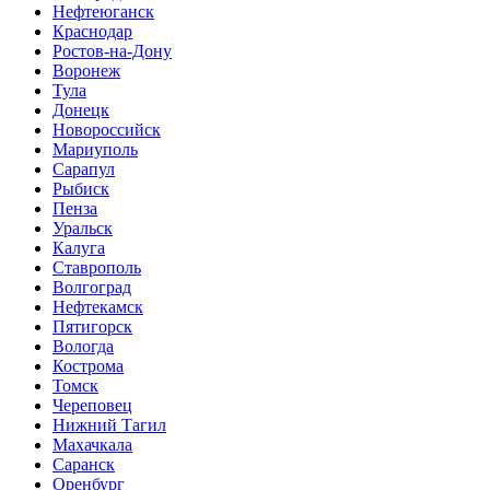
Нефтеюганск
Краснодар
Ростов-на-Дону
Воронеж
Тула
Донецк
Новороссийск
Мариуполь
Сарапул
Рыбиск
Пенза
Уральск
Калуга
Ставрополь
Волгоград
Нефтекамск
Пятигорск
Вологда
Кострома
Томск
Череповец
Нижний Тагил
Махачкала
Саранск
Оренбург