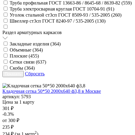
Труба профильная ГОСТ 13663-86 / 8645-68 / 8639-82 (
559
)
Труба электросварная круглая ГОСТ 10704-91 (
91
)
Уголок стальной ст3сп ГОСТ 8509-93 / 535-2005 (
260
)
Швеллер ст3сп ГОСТ 8240-97 / 535-2005 (
130
)
Раздел арматурных каркасов
Закладные изделия (
364
)
Объемные (
364
)
Плоские (
455
)
Сетки связи (
637
)
Скобы (
364
)
Сбросить
Кладочная сетка 50*50 2000х640 ф3,8 в Москве
артикул:
5793
Цена за 1 карту
301 ₽
-0.3%
от 300 ₽
235 ₽
2
234 ₽
(за 1 метр
)