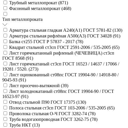
Трубный металлопрокат (
871
)
Фасонный металлопрокат (
468
)
Тип металлопроката
Арматура стальная гладкая А240(А1) ГОСТ 5781-82 (
130
)
Арматура стальная рифлёная А500(А3) ГОСТ 34028 (
91
)
Балка ст255 ГОСТ Р 57837 - 2017 (
78
)
Квадрат стальной ст3сп ГОСТ 2591-2006 / 535-2005 (
65
)
Лист горячекатанный рифленый (ЧЕЧЕВИЦА) ст3сп
ГОСТ 8568 (
91
)
Лист горячекатаный ст3сп ГОСТ 16523 / 14637 / 17066 /
19281 / 5520. (
273
)
Лист оцинкованный ст08пс ГОСТ 19904-90 / 14918-80 /
9045-93 (
91
)
Лист просечно-вытяжной (
39
)
Лист холоднокатаный ст08пс ГОСТ 19904-90 / ГОСТ
16523-97 (
91
)
Отвод стальной П90 ГОСТ 17375 (
130
)
Полоса стальная ст3сп ГОСТ 103-2006 / 535-2005 (
65
)
Проволока стальная О-Ч ГОСТ 3282-74 (
78
)
Труба водогазопроводная ГОСТ 3262-75 (
78
)
Труба НКТ (
13
)