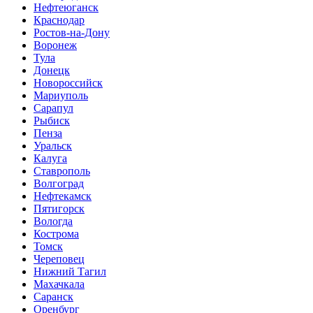
Нефтеюганск
Краснодар
Ростов-на-Дону
Воронеж
Тула
Донецк
Новороссийск
Мариуполь
Сарапул
Рыбиск
Пенза
Уральск
Калуга
Ставрополь
Волгоград
Нефтекамск
Пятигорск
Вологда
Кострома
Томск
Череповец
Нижний Тагил
Махачкала
Саранск
Оренбург