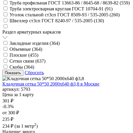
Труба профильная ГОСТ 13663-86 / 8645-68 / 8639-82 (
559
)
Труба электросварная круглая ГОСТ 10704-91 (
91
)
Уголок стальной ст3сп ГОСТ 8509-93 / 535-2005 (
260
)
Швеллер ст3сп ГОСТ 8240-97 / 535-2005 (
130
)
Раздел арматурных каркасов
Закладные изделия (
364
)
Объемные (
364
)
Плоские (
455
)
Сетки связи (
637
)
Скобы (
364
)
Сбросить
Кладочная сетка 50*50 2000х640 ф3,8 в Москве
артикул:
5793
Цена за 1 карту
301 ₽
-0.3%
от 300 ₽
235 ₽
2
234 ₽
(за 1 метр
)
Наличие:
много