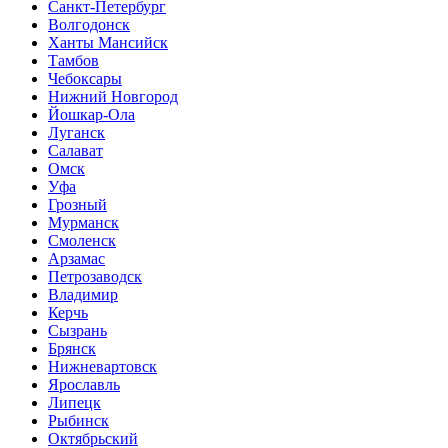
Санкт-Петербург
Волгодонск
Ханты Мансийск
Тамбов
Чебоксары
Нижний Новгород
Йошкар-Ола
Луганск
Салават
Омск
Уфа
Грозный
Мурманск
Смоленск
Арзамас
Петрозаводск
Владимир
Керчь
Сызрань
Брянск
Нижневартовск
Ярославль
Липецк
Рыбинск
Октябрьский