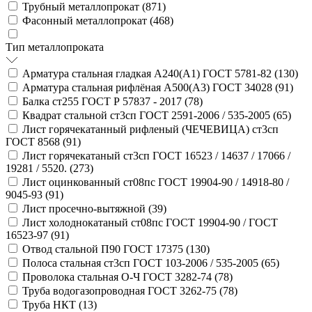
Трубный металлопрокат (
871
)
Фасонный металлопрокат (
468
)
Тип металлопроката
Арматура стальная гладкая А240(А1) ГОСТ 5781-82 (
130
)
Арматура стальная рифлёная А500(А3) ГОСТ 34028 (
91
)
Балка ст255 ГОСТ Р 57837 - 2017 (
78
)
Квадрат стальной ст3сп ГОСТ 2591-2006 / 535-2005 (
65
)
Лист горячекатанный рифленый (ЧЕЧЕВИЦА) ст3сп
ГОСТ 8568 (
91
)
Лист горячекатаный ст3сп ГОСТ 16523 / 14637 / 17066 /
19281 / 5520. (
273
)
Лист оцинкованный ст08пс ГОСТ 19904-90 / 14918-80 /
9045-93 (
91
)
Лист просечно-вытяжной (
39
)
Лист холоднокатаный ст08пс ГОСТ 19904-90 / ГОСТ
16523-97 (
91
)
Отвод стальной П90 ГОСТ 17375 (
130
)
Полоса стальная ст3сп ГОСТ 103-2006 / 535-2005 (
65
)
Проволока стальная О-Ч ГОСТ 3282-74 (
78
)
Труба водогазопроводная ГОСТ 3262-75 (
78
)
Труба НКТ (
13
)