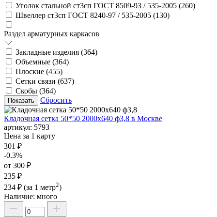
Уголок стальной ст3сп ГОСТ 8509-93 / 535-2005 (
260
)
Швеллер ст3сп ГОСТ 8240-97 / 535-2005 (
130
)
Раздел арматурных каркасов
Закладные изделия (
364
)
Объемные (
364
)
Плоские (
455
)
Сетки связи (
637
)
Скобы (
364
)
Сбросить
Кладочная сетка 50*50 2000х640 ф3,8 в Москве
артикул:
5793
Цена за 1 карту
301 ₽
-0.3%
от 300 ₽
235 ₽
2
234 ₽
(за 1 метр
)
Наличие:
много