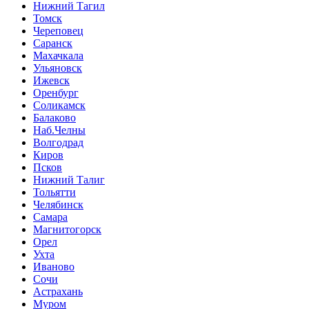
Нижний Тагил
Томск
Череповец
Саранск
Махачкала
Ульяновск
Ижевск
Оренбург
Соликамск
Балаково
Наб.Челны
Волгодрад
Киров
Псков
Нижний Талиг
Тольятти
Челябинск
Самара
Магнитогорск
Орел
Ухта
Иваново
Сочи
Астрахань
Муром