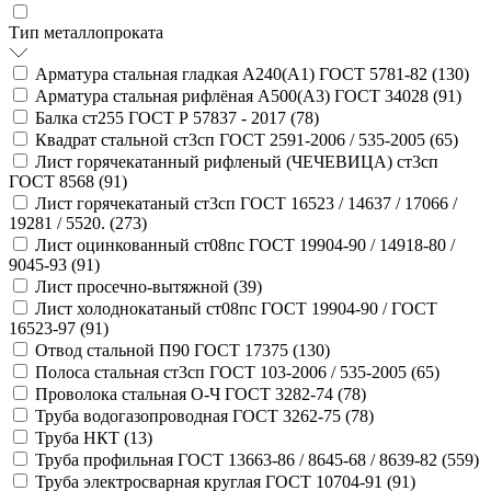
Тип металлопроката
Арматура стальная гладкая А240(А1) ГОСТ 5781-82 (
130
)
Арматура стальная рифлёная А500(А3) ГОСТ 34028 (
91
)
Балка ст255 ГОСТ Р 57837 - 2017 (
78
)
Квадрат стальной ст3сп ГОСТ 2591-2006 / 535-2005 (
65
)
Лист горячекатанный рифленый (ЧЕЧЕВИЦА) ст3сп
ГОСТ 8568 (
91
)
Лист горячекатаный ст3сп ГОСТ 16523 / 14637 / 17066 /
19281 / 5520. (
273
)
Лист оцинкованный ст08пс ГОСТ 19904-90 / 14918-80 /
9045-93 (
91
)
Лист просечно-вытяжной (
39
)
Лист холоднокатаный ст08пс ГОСТ 19904-90 / ГОСТ
16523-97 (
91
)
Отвод стальной П90 ГОСТ 17375 (
130
)
Полоса стальная ст3сп ГОСТ 103-2006 / 535-2005 (
65
)
Проволока стальная О-Ч ГОСТ 3282-74 (
78
)
Труба водогазопроводная ГОСТ 3262-75 (
78
)
Труба НКТ (
13
)
Труба профильная ГОСТ 13663-86 / 8645-68 / 8639-82 (
559
)
Труба электросварная круглая ГОСТ 10704-91 (
91
)