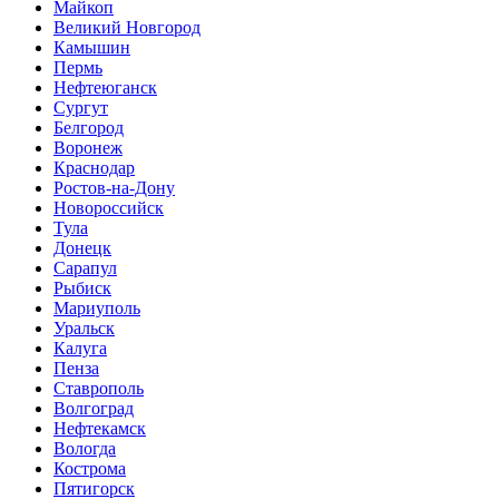
Майкоп
Великий Новгород
Камышин
Пермь
Нефтеюганск
Сургут
Белгород
Воронеж
Краснодар
Ростов-на-Дону
Новороссийск
Тула
Донецк
Сарапул
Рыбиск
Мариуполь
Уральск
Калуга
Пенза
Ставрополь
Волгоград
Нефтекамск
Вологда
Кострома
Пятигорск