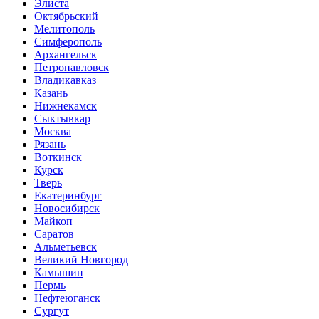
Элиста
Октябрьский
Мелитополь
Симферополь
Архангельск
Петропавловск
Владикавказ
Казань
Нижнекамск
Сыктывкар
Москва
Рязань
Воткинск
Курск
Тверь
Екатеринбург
Новосибирск
Майкоп
Саратов
Альметьевск
Великий Новгород
Камышин
Пермь
Нефтеюганск
Сургут