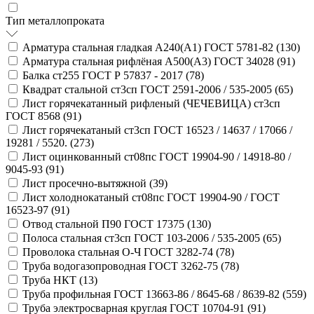
Тип металлопроката
Арматура стальная гладкая А240(А1) ГОСТ 5781-82 (
130
)
Арматура стальная рифлёная А500(А3) ГОСТ 34028 (
91
)
Балка ст255 ГОСТ Р 57837 - 2017 (
78
)
Квадрат стальной ст3сп ГОСТ 2591-2006 / 535-2005 (
65
)
Лист горячекатанный рифленый (ЧЕЧЕВИЦА) ст3сп
ГОСТ 8568 (
91
)
Лист горячекатаный ст3сп ГОСТ 16523 / 14637 / 17066 /
19281 / 5520. (
273
)
Лист оцинкованный ст08пс ГОСТ 19904-90 / 14918-80 /
9045-93 (
91
)
Лист просечно-вытяжной (
39
)
Лист холоднокатаный ст08пс ГОСТ 19904-90 / ГОСТ
16523-97 (
91
)
Отвод стальной П90 ГОСТ 17375 (
130
)
Полоса стальная ст3сп ГОСТ 103-2006 / 535-2005 (
65
)
Проволока стальная О-Ч ГОСТ 3282-74 (
78
)
Труба водогазопроводная ГОСТ 3262-75 (
78
)
Труба НКТ (
13
)
Труба профильная ГОСТ 13663-86 / 8645-68 / 8639-82 (
559
)
Труба электросварная круглая ГОСТ 10704-91 (
91
)