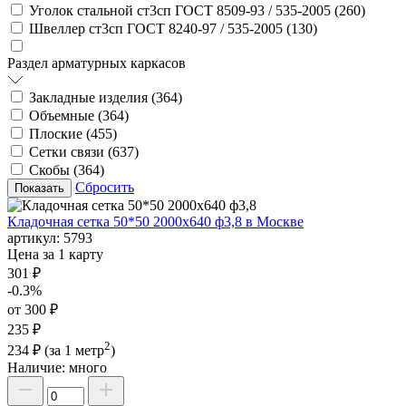
Уголок стальной ст3сп ГОСТ 8509-93 / 535-2005 (
260
)
Швеллер ст3сп ГОСТ 8240-97 / 535-2005 (
130
)
Раздел арматурных каркасов
Закладные изделия (
364
)
Объемные (
364
)
Плоские (
455
)
Сетки связи (
637
)
Скобы (
364
)
Сбросить
Кладочная сетка 50*50 2000х640 ф3,8 в Москве
артикул:
5793
Цена за 1 карту
301 ₽
-0.3%
от 300 ₽
235 ₽
2
234 ₽
(за 1 метр
)
Наличие:
много