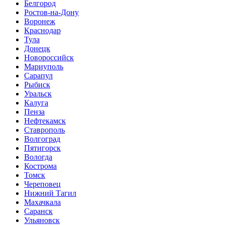
Белгород
Ростов-на-Дону
Воронеж
Краснодар
Тула
Донецк
Новороссийск
Мариуполь
Сарапул
Рыбиск
Уральск
Калуга
Пенза
Нефтекамск
Ставрополь
Волгоград
Пятигорск
Вологда
Кострома
Томск
Череповец
Нижний Тагил
Махачкала
Саранск
Ульяновск