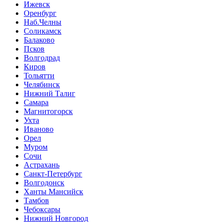
Ижевск
Оренбург
Наб.Челны
Соликамск
Балаково
Псков
Волгодрад
Киров
Тольятти
Челябинск
Нижний Талиг
Самара
Магнитогорск
Ухта
Иваново
Орел
Муром
Сочи
Астрахань
Санкт-Петербург
Волгодонск
Ханты Мансийск
Тамбов
Чебоксары
Нижний Новгород