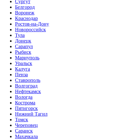
Сургут
Белгород
Воронеж
Краснодар
Ростов-на-Дону
Новороссийск
Тула
Донецк
Сарапул
Рыбиск
Мариуполь
Уральск
Калуга
Пенза
Ставрополь
Волгоград
Нефтекамск
Вологда
Кострома
Пятигорск
Нижний Тагил
Томск
Череповец
Саранск
Махачкала