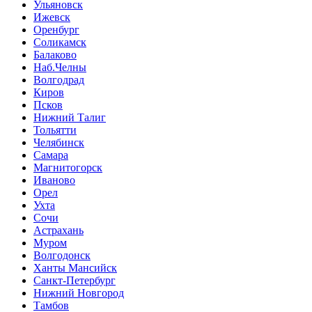
Ульяновск
Ижевск
Оренбург
Соликамск
Балаково
Наб.Челны
Волгодрад
Киров
Псков
Нижний Талиг
Тольятти
Челябинск
Самара
Магнитогорск
Иваново
Орел
Ухта
Сочи
Астрахань
Муром
Волгодонск
Ханты Мансийск
Санкт-Петербург
Нижний Новгород
Тамбов