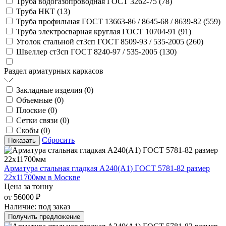
Труба водогазопроводная ГОСТ 3262-75 (
78
)
Труба НКТ (
13
)
Труба профильная ГОСТ 13663-86 / 8645-68 / 8639-82 (
559
)
Труба электросварная круглая ГОСТ 10704-91 (
91
)
Уголок стальной ст3сп ГОСТ 8509-93 / 535-2005 (
260
)
Швеллер ст3сп ГОСТ 8240-97 / 535-2005 (
130
)
Раздел арматурных каркасов
Закладные изделия (
0
)
Объемные (
0
)
Плоские (
0
)
Сетки связи (
0
)
Скобы (
0
)
Сбросить
Арматура стальная гладкая А240(А1) ГОСТ 5781-82 размер
22х11700мм в Москве
Цена за тонну
от 56000 ₽
Наличие:
под заказ
Получить предложение