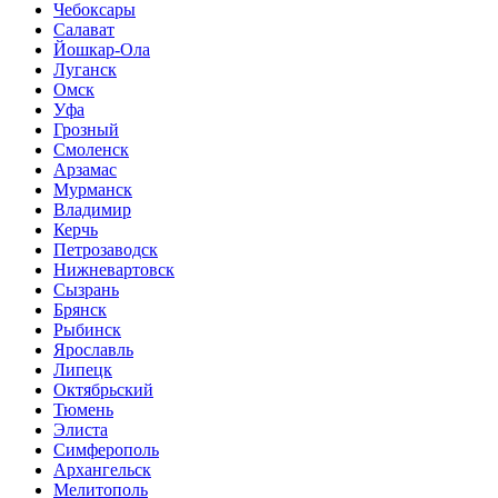
Чебоксары
Салават
Йошкар-Ола
Луганск
Омск
Уфа
Грозный
Смоленск
Арзамас
Мурманск
Владимир
Керчь
Петрозаводск
Нижневартовск
Сызрань
Брянск
Рыбинск
Ярославль
Липецк
Октябрьский
Тюмень
Элиста
Симферополь
Архангельск
Мелитополь