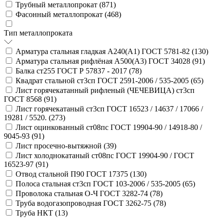
Трубный металлопрокат (
871
)
Фасонный металлопрокат (
468
)
Тип металлопроката
Арматура стальная гладкая А240(А1) ГОСТ 5781-82 (
130
)
Арматура стальная рифлёная А500(А3) ГОСТ 34028 (
91
)
Балка ст255 ГОСТ Р 57837 - 2017 (
78
)
Квадрат стальной ст3сп ГОСТ 2591-2006 / 535-2005 (
65
)
Лист горячекатанный рифленый (ЧЕЧЕВИЦА) ст3сп
ГОСТ 8568 (
91
)
Лист горячекатаный ст3сп ГОСТ 16523 / 14637 / 17066 /
19281 / 5520. (
273
)
Лист оцинкованный ст08пс ГОСТ 19904-90 / 14918-80 /
9045-93 (
91
)
Лист просечно-вытяжной (
39
)
Лист холоднокатаный ст08пс ГОСТ 19904-90 / ГОСТ
16523-97 (
91
)
Отвод стальной П90 ГОСТ 17375 (
130
)
Полоса стальная ст3сп ГОСТ 103-2006 / 535-2005 (
65
)
Проволока стальная О-Ч ГОСТ 3282-74 (
78
)
Труба водогазопроводная ГОСТ 3262-75 (
78
)
Труба НКТ (
13
)