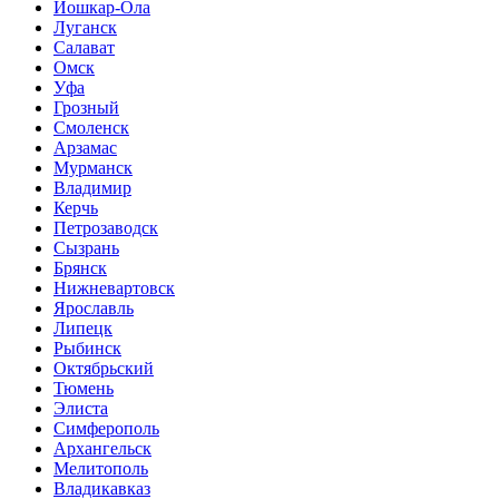
Йошкар-Ола
Луганск
Салават
Омск
Уфа
Грозный
Смоленск
Арзамас
Мурманск
Владимир
Керчь
Петрозаводск
Сызрань
Брянск
Нижневартовск
Ярославль
Липецк
Рыбинск
Октябрьский
Тюмень
Элиста
Симферополь
Архангельск
Мелитополь
Владикавказ