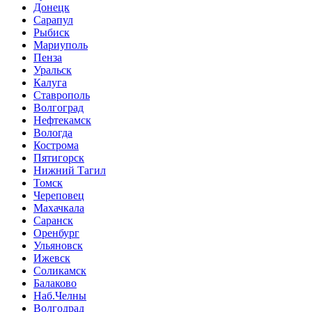
Донецк
Сарапул
Рыбиск
Мариуполь
Пенза
Уральск
Калуга
Ставрополь
Волгоград
Нефтекамск
Вологда
Кострома
Пятигорск
Нижний Тагил
Томск
Череповец
Махачкала
Саранск
Оренбург
Ульяновск
Ижевск
Соликамск
Балаково
Наб.Челны
Волгодрад