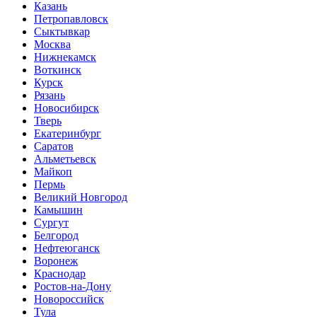
Казань
Петропавловск
Сыктывкар
Москва
Нижнекамск
Воткинск
Курск
Рязань
Новосибирск
Тверь
Екатеринбург
Саратов
Альметьевск
Майкоп
Пермь
Великий Новгород
Камышин
Сургут
Белгород
Нефтеюганск
Воронеж
Краснодар
Ростов-на-Дону
Новороссийск
Тула