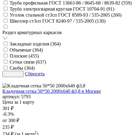
Труба профильная ГОСТ 13663-86 / 8645-68 / 8639-82 (
559
)
Труба электросварная круглая ГОСТ 10704-91 (
91
)
Уголок стальной ст3сп ГОСТ 8509-93 / 535-2005 (
260
)
Швеллер ст3сп ГОСТ 8240-97 / 535-2005 (
130
)
Раздел арматурных каркасов
Закладные изделия (
364
)
Объемные (
364
)
Плоские (
455
)
Сетки связи (
637
)
Скобы (
364
)
Сбросить
Кладочная сетка 50*50 2000х640 ф3,8 в Москве
артикул:
5793
Цена за 1 карту
301 ₽
-0.3%
от 300 ₽
235 ₽
2
234 ₽
(за 1 метр
)